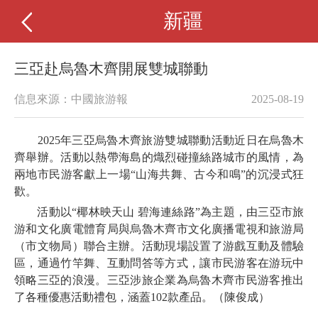
新疆
三亞赴烏魯木齊開展雙城聯動
信息來源：中國旅游報
2025-08-19
2025年三亞烏魯木齊旅游雙城聯動活動近日在烏魯木
齊舉辦。活動以熱帶海島的熾烈碰撞絲路城市的風情，為
兩地市民游客獻上一場“山海共舞、古今和鳴”的沉浸式狂
歡。
活動以“椰林映天山 碧海連絲路”為主題，由三亞市旅
游和文化廣電體育局與烏魯木齊市文化廣播電視和旅游局
（市文物局）聯合主辦。活動現場設置了游戲互動及體驗
區，通過竹竿舞、互動問答等方式，讓市民游客在游玩中
領略三亞的浪漫。三亞涉旅企業為烏魯木齊市民游客推出
了各種優惠活動禮包，涵蓋102款產品。（陳俊成）