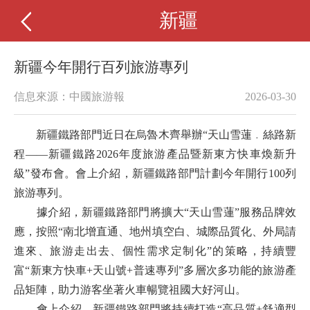
新疆
新疆今年開行百列旅游專列
信息來源：中國旅游報
2026-03-30
新疆鐵路部門近日在烏魯木齊舉辦“天山雪蓮﹒絲路新
程——新疆鐵路2026年度旅游產品暨新東方快車煥新升
級”發布會。會上介紹，新疆鐵路部門計劃今年開行100列
旅游專列。
據介紹，新疆鐵路部門將擴大“天山雪蓮”服務品牌效
應，按照“南北增直通、地州填空白、城際品質化、外局請
進來、旅游走出去、個性需求定制化”的策略，持續豐
富“新東方快車+天山號+普速專列”多層次多功能的旅游產
品矩陣，助力游客坐著火車暢覽祖國大好河山。
會上介紹，新疆鐵路部門將持續打造“高品質+舒適型