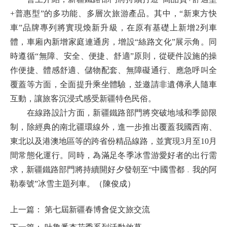
+普惠型”的多功能、多層次旅游產品。其中，“新東方快
車”品牌專列將實現煥新升級，在原有基礎上新增2列車
體，車廂內新增家庭連通房，增設“絲路文化”展示角。同
時遵循“無障、安全、便捷、舒適”原則，從硬件設施的操
作便捷、體感舒適、儲物配套、無障礙通行、應急呼叫全
覆蓋等方面，全面提升乘坐體驗，並邀請非遺傳承人隨車
互動，讓旅客沉浸式感受新疆特色民俗。
在線路設計方面，新疆鐵路部門將突破地域和季節限
制，除經典的南北疆環線外，進一步推出覆蓋我國西南、
東北以及港澳地區等的跨省份精品線路，並實現3月至10月
間常態化運行。同時，為滿足冬季冰雪游愛好者的出行需
求，新疆鐵路部門將持續開好夕發朝至“中國雪都﹒我的阿
勒泰號”冰雪主題列車。（陳俊成）
上一篇：
第七屆新疆春博會促文旅交流