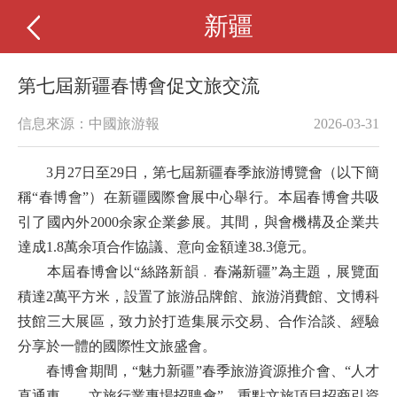
新疆
第七屆新疆春博會促文旅交流
信息來源：中國旅游報
2026-03-31
3月27日至29日，第七屆新疆春季旅游博覽會（以下簡
稱“春博會”）在新疆國際會展中心舉行。本屆春博會共吸
引了國內外2000余家企業參展。其間，與會機構及企業共
達成1.8萬余項合作協議、意向金額達38.3億元。
本屆春博會以“絲路新韻﹒春滿新疆”為主題，展覽面
積達2萬平方米，設置了旅游品牌館、旅游消費館、文博科
技館三大展區，致力於打造集展示交易、合作洽談、經驗
分享於一體的國際性文旅盛會。
春博會期間，“魅力新疆”春季旅游資源推介會、“人才
直通車——文旅行業專場招聘會”、重點文旅項目招商引資