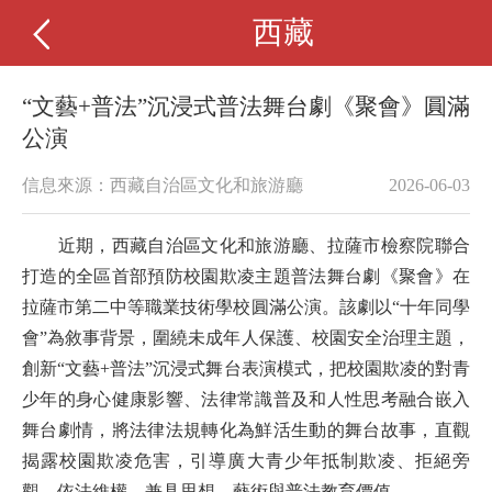
西藏
“文藝+普法”沉浸式普法舞台劇《聚會》圓滿
公演
信息來源：西藏自治區文化和旅游廳
2026-06-03
近期，西藏自治區文化和旅游廳、拉薩市檢察院聯合
打造的全區首部預防校園欺凌主題普法舞台劇《聚會》在
拉薩市第二中等職業技術學校圓滿公演。
該劇以
“十年同學
會”為敘事背景，圍繞未成年人保護、校園安全治理主題，
創新“文藝+普法”沉浸式舞台表演模式，把校園欺凌的對青
少年的身心健康影響、法律常識普及和人性思考融合嵌入
舞台劇情，將法律法規轉化為鮮活生動的舞台故事，直觀
揭露校園欺凌危害，引導廣大青少年抵制欺凌、拒絕旁
觀、依法維權，兼具思想、藝術與普法教育價值。