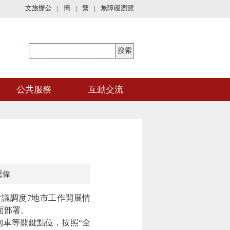
文旅辦公
|
簡
|
繁
|
無障礙瀏覽
公共服務
互動交流
思偉
議調度7地市工作開展情
面部署。
車等關鍵點位，按照“全