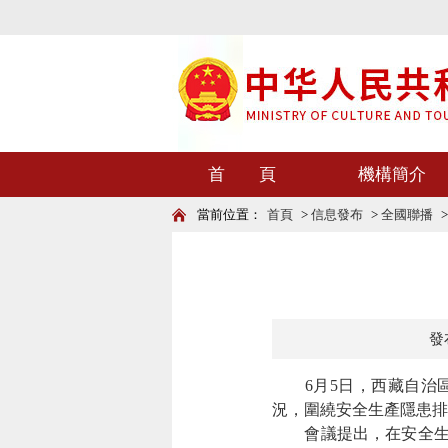
首 頁
機構簡介
當前位置：
首頁
>
信息發布
>
全國聯播
發布
6月5日，西藏自治區
況，圍繞安全生產隱患排
會議提出，在安全生產