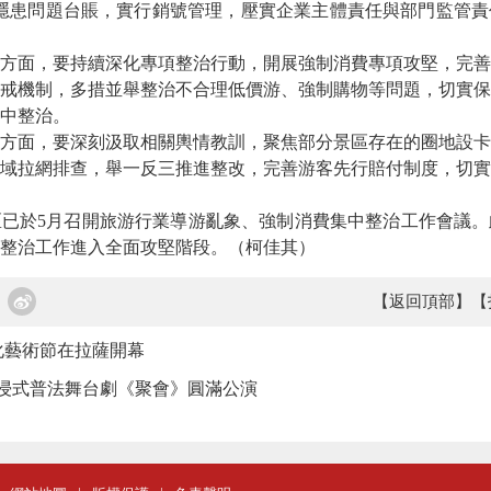
隱患問題台賬，實行銷號管理，壓實企業主體責任與部門監管責
面，要持續深化專項整治行動，開展強制消費專項攻堅，完善
戒機制，多措並舉整治不合理低價游、強制購物等問題，切實保
中整治。
面，要深刻汲取相關輿情教訓，聚焦部分景區存在的圈地設卡
域拉網排查，舉一反三推進整改，完善游客先行賠付制度，切實
於5月召開旅游行業導游亂象、強制消費集中整治工作會議。
整治工作進入全面攻堅階段。（柯佳其）
【返回頂部】
【
化藝術節在拉薩開幕
沉浸式普法舞台劇《聚會》圓滿公演