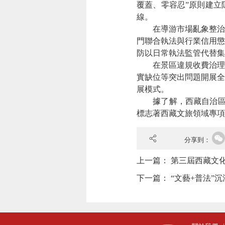
覆蓋、零容忍”原則建立
線。
在導游市場亂象整治方
門聯合執法與行業信用懲
防以日常執法監管代替集
在景區違規收費治理方
實缺位等突出問題開展全
展模式。
據了解，西藏自治區已
標志著西藏文旅領域專項
分享到：
上一篇：
第三屆西藏文
下一篇：
“文藝+普法”