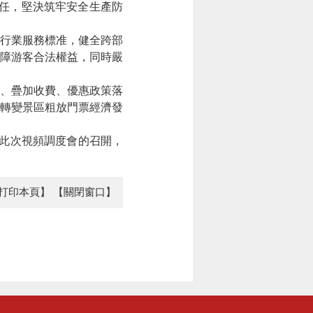
任，堅決筑牢安全生產防
行業服務標准，健全跨部
障游客合法權益，同時嚴
、疊加收費、優惠政策落
轉變景區粗放門票經濟發
此次視頻調度會的召開，
打印本頁】
【關閉窗口】