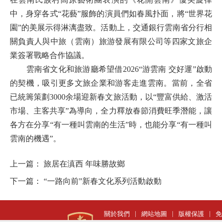
中，身穿各式
“花藝”服飾的演員們如春風扑面，將“世界花
園”的美展示得淋漓盡致。活動上，交通銀行雲南省分行相
關負責人與中旅（雲南）旅游發展有限公司等四家文旅企
業簽署戰略合作協議。
雲南省文化和旅游廳希望借
2026
“游雲南 交好運”啟動
的契機，吸引更多文旅企業和游客走進雲南。當前，全省
已統籌策劃
3000
余場迎新春文旅活動，以“豐富供給、激活
市場、主客共享”為導向，全力釋放春節消費旺季潛能，讓
各方在分享“有一種叫雲南的生活”時，也能分享“有一種叫
雲南的機遇”。
上一篇：
旅居在滇西 年味勝故鄉
下一篇：
“一路向前”新春文化系列活動啟動