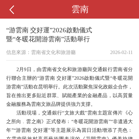
雲南
“游雲南 交好運”2026啟動儀式
暨“冬暖花開游雲南”活動舉行
信息來源：雲南省文化和旅游廳
2026-02-11
2
月
9
日，由雲南省文化和旅游廳與交通銀行雲南省分
行聯合主辦的“游雲南 交好運”
2026
啟動儀式暨“冬暖花開
游雲南”活動在昆明舉行。此次活動聚焦深化政銀企合作，
旨在推出更多貼近群眾、賦能產業的金融產品，以高質量
金融服務為雲南文旅品牌提供強力支撐。
活動現場，交通銀行“文旅大戲”雲南主題宣傳片《心
之所向﹒雲之南》正式發布
﹔
“冬暖花開游雲南”
“非遺過大
年”
“游雲南 交好運”
等
主題展示為當日活動增添了亮色
﹔
在雲南民族村高原藝術團表演的《花開雲南》優美旋律