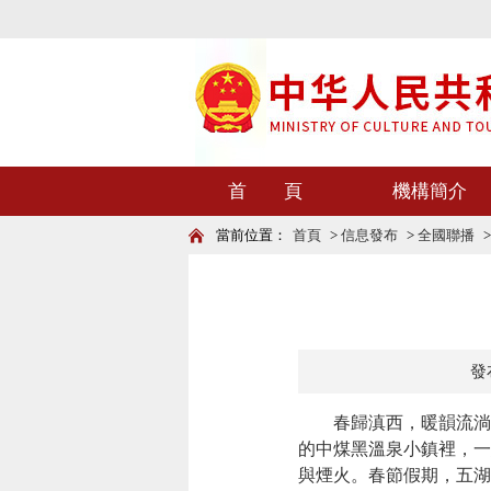
首 頁
機構簡介
當前位置：
首頁
>
信息發布
>
全國聯播
發布
春歸滇西，暖韻流淌。
的中煤黑溫泉小鎮裡，一
與煙火。春節假期，五湖