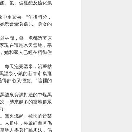
硅酸、氟、偏硼酸及硫化氫
中更驚喜。”午後時分，
她都會牽著孫兒、孫女的
於林間，每一處都透著原
家現在還是冰天雪地，寒
，她和家人已經在柯街住
—每天泡完溫泉，沿著枯
黑溫泉小鎮的新春市集逛
得舒心又愜意。“這裡的
黑溫泉資源打造的中煤黑
萬人次，越來越多的當地群眾
力。
。篝火燃起，歡快的音樂
。人群中，吳啟紅牽著孫
當地人學著打跳步法，偶