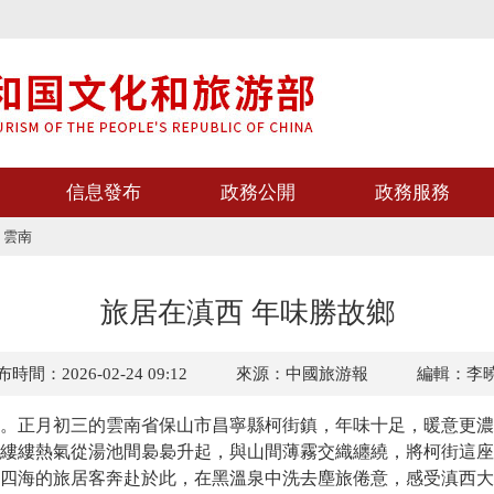
信息發布
政務公開
政務服務
>
雲南
旅居在滇西 年味勝故鄉
時間：2026-02-24 09:12
來源：中國旅游報
編輯：李
正月初三的雲南省保山市昌寧縣柯街鎮，年味十足，暖意更濃
縷縷熱氣從湯池間裊裊升起，與山間薄霧交織纏繞，將柯街這座
四海的旅居客奔赴於此，在黑溫泉中洗去塵旅倦意，感受滇西大