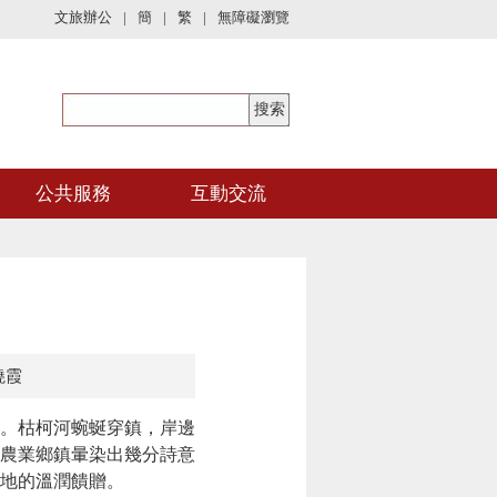
文旅辦公
|
簡
|
繁
|
無障礙瀏覽
公共服務
互動交流
曉霞
。枯柯河蜿蜒穿鎮，岸邊
農業鄉鎮暈染出幾分詩意
地的溫潤饋贈。