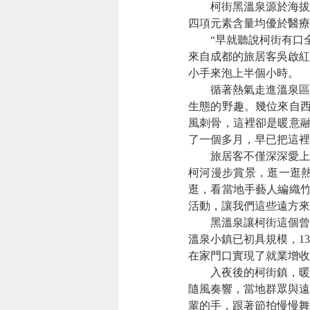
柯街黑溫泉源於海拔13
四項元素含量均優於醫療
“早就聽說柯街有口全
來自成都的旅居客吳啟紅
小手來泡上半個小時。
循著熱氣走進溫泉區，
生態的野趣。幾位來自西
風刺骨，這裡卻是暖意融
了一個多月，早已把這裡
旅居客不僅深深愛上了
柯河漫步賞景，逛一逛
逛，看當地手藝人編織竹
活動，讓我們這些遠方來
黑溫泉讓柯街這個曾經
溫泉小鎮已初具規模，13
在家門口實現了就業增收
入夜後的柯街鎮，暖意依
隨風奏響，當地群眾與遠
輩的手，跟著節拍慢慢舞