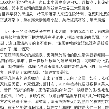
50米的玉地裡河邊，泉口出水溫度高達74℃，經檢測，其偏
標准，與中國台灣的黑溫泉等並稱為世界三大黑溫泉。
世界罕見的黑溫泉，特意帶著家人來這住段時間，沒想到比想象
正披著浴巾，坐在露天湯池邊小憩。吳啟紅笑著說，每天晨起，
大小不一的湯池錯落分布在山水之間，有的臨溪而建，有的藏
藏昌都的旅居客正愜意地浸在湯池中，暢談著旅途的見聞。“老
融，這口黑溫泉真的名不虛傳。”旅居客韓靜文語氣裡滿是贊嘆
當作了“第二個家”。
這汪潤養身心的黑溫泉，更沉醉於當地的慢生活與新春氛圍—
熱鬧的鄉村集市，嘗一嘗原汁原味的溫泉煮雞蛋﹔閑暇時去中煤
編、制作陶藝，偶爾也會跟著當地人學唱幾句滇西小調，日子過
客，感受到了家的溫暖。”韓靜文笑著說。
平凡無奇的農業鄉鎮，走出了滇西，走向了全國。如今，依托
家旅居民宿、19家酒店錯落排布，2025年接待旅居游客超20
。昔日“低調”的鄉鎮，正借著溫泉的“熱度”，煥發新的生機與活
舊。19時，“泉暖冬夜﹒歡躍新年”黑溫泉打跳活動准時開啟
方游客紛紛手拉手、肩並肩，圍著熊熊篝火跳起熱烈的彝族打跳
動，孩子的笑聲清脆悅耳﹔韓靜文則和同行的旅居客們一起，跟