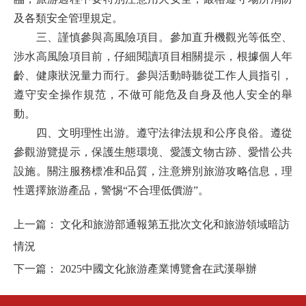
及各類安全管理規定。
三、謹慎參與高風險項目。
參加直升機觀光等低空、
涉水高風險項目前，仔細閱讀項目相關提示，根據個人年
齡、健康狀況量力而行。參與活動時聽從工作人員指引，
遵守安全操作規范，不做可能危及自身及他人安全的舉
動。
四、文明理性出游。
遵守法律法規和公序良俗。
遵從
參觀游覽提示，保護
生態環境
、愛護
文物古跡、愛惜公共
設施。關注服務標准和品質，
注意辨別
旅游攻略信息，
理
性選擇旅游產品
，警惕
“不合理低價游”
。
上一篇：
文化和旅游部通報第五批次文化和旅游領域暗訪
情況
下一篇：
2025中國文化旅游產業博覽會在武漢舉辦