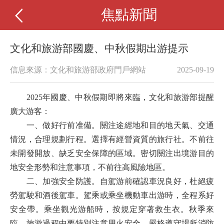
焦點新聞
文化和旅游部國慶、中秋假期出游提示
信息來源：文化和旅游部政府門戶網站
2025-09-19
2025年國慶、中秋假期即將來臨，文化和旅游部提醒
廣大游客：
一
、做好行前准備。
關注途經地和目的地天氣、交通
情況，合理規劃行程。選擇有經營資質的旅行社。不前往
未開發開放、缺乏安全保障的區域。密切關注出境游目的
地安全形勢和注意事項，不前往高風險地區。
二、加強安全防護。
自駕游前確認車況良好，杜絕疲
勞駕駛和酒後駕車。駕乘或乘坐機動車出游時，全程系好
安全帶。乘坐觀光游船時，按規定穿著救生衣。秋季來
臨，旅游過程中要特別注意用火安全，嚴格遵守場所消防