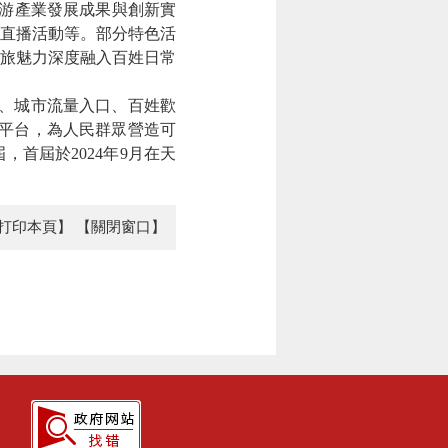
游產業發展成果與創新實
直播活動
等。
部分
特色
活
旅魅力深度融入百姓日常
台、城市流量入口、百姓歡
平台，為人民群眾營造可
屆，首屆於
2024年9月在天
打印本頁】
【關閉窗口】