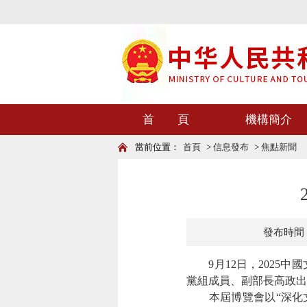
首 頁
機構簡介
當前位置：
首頁
>
信息發布
>
焦點新聞
發布時間：20
9月12日，202
黨組成員、副部長高政出
本屆博覽會以
“深化