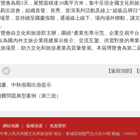
博覽會為期3天，展覽面積達10萬平方米
，
集中呈現全國文化和旅
交易洽談會，組織首發、首秀、首演系列活動及
線上
“
超級品牌日
”
場景，並持續
至國慶假期，通過線上線下、場內場外聯動，讓文
。
博覽會由文化和旅游部主辦，
圍繞
“產業先導示范、企業交易平
在
為國內外文旅企業搭建展示推介、交流互鑒、供需對接的專業
文旅場景，助力文化和旅游產業高質量發展。本屆博覽會為第二
【返回頂部】
【
國慶、中秋假期出游提示
消費問題典型案例（第三批）