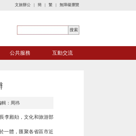
文旅辦公
|
簡
|
繁
|
無障礙瀏覽
公共服務
互動交流
辦
編輯：周祎
省長李殿勛，文化和旅游部
於
一體，
匯聚各省區市近