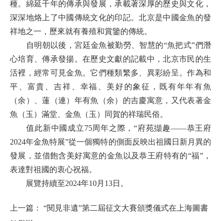
種。綿延千年的傳承與發展，承載著深厚的歷史與文化，
深深地烙上了中國傳統文化的印記。北京是中國金魚的發
祥地之一，歷來就有養殖和賞鑒的傳統。
自明朝以後，宮廷金魚被勤勞、智慧的
“魚把式”們潛
心培育、傳承發揚。在歷史文獻的記載中，北京市民的生
活裡，經常可見金魚。它們種類繁多、異彩紛呈。作為和
平、富貴、吉祥、幸福、美好的象征，既有年年有魚
（余）、蓮（連）年有魚（余）的吉慶寓意，又代表著金
魚（玉）滿堂、金魚（玉）同賀的祥瑞民俗。
值此新中國成立
75周年之際，“府苑擷趣——恭王府
2024年金魚特展”從一個獨特的側面反映出祖國日新月異的
發展，並借飽含美好寓意的金魚以及恭王府特有的“福”，
表達對祖國的衷心祝福。
展覽持續至
2024年10月13日。
上一篇：
“閱見非遺”第二屆征文大賽頒獎儀式在上海圖書