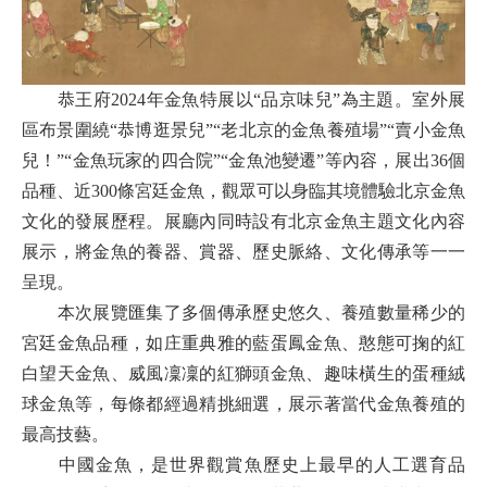
恭王府2024年金魚特展以“品京味兒”為主題。室外展
區布景圍繞“恭博逛景兒”“老北京的金魚養殖場”“賣小金魚
兒！”“金魚玩家的四合院”“金魚池變遷”等內容，展出36個
品種、近300條宮廷金魚，觀眾可以身臨其境體驗北京金魚
文化的發展歷程。展廳內同時設有北京金魚主題文化內容
展示，將金魚的養器、賞器、歷史脈絡、文化傳承等一一
呈現。
本次展覽匯集了多個傳承歷史悠久、養殖數量稀少的
宮廷金魚品種
，如庄重典雅的藍蛋鳳金魚、憨態可掬的紅
白望天金魚、威風凜凜的紅獅頭金魚、趣味橫生的蛋種絨
球金魚等，每條都經過精挑細選，展示著當代金魚養殖的
最高技藝。
中國金魚，是世界觀賞魚歷史上最早的人工選育品