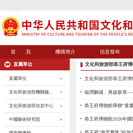
首 頁
機構簡介
信息發布
直屬單位
文化和旅游部恭王府博
直屬單位
文化和旅游部恭王府博
文化和旅游部機關服...
福潤鵬城﹒再啟新章—
恭王府博物館舉辦“童
文化和旅游部信息中心
恭王府博物館2026年
中國藝術研究院
恭王府“海棠雅集”綻放