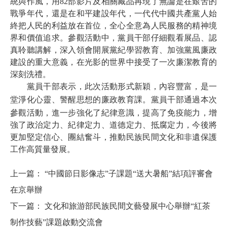
統與作風，用82部影片及相關藏品再現了無論是在艱苦的
戰爭年代，還是在和平建設年代，一代代中國共產黨人始
終把人民的利益放在首位，全心全意為人民服務的精神境
界和價值追求。參觀活動中，黨員干部仔細觀看展品、認
真聆聽講解，深入領會開展黨紀學習教育、加強黨風廉政
建設的重大意義，在光影的世界中接受了一次廉潔教育的
深刻洗禮。
黨員干部表示，此次活動形式新穎，內容豐富，是一
堂淨化心靈、警醒思想的廉政教育課。
黨員干部
通過本次
參觀活動，進一步強化了紀律意識，提高了免疫能力，增
強了政治定力、紀律定力、道德定力、抵腐定力，今後將
更加堅定信心、團結奮斗，推動民族民間文化和非遺保護
工作高質量發展。
上一篇：
“中國節日影像志”子課題“送大暑船”結項評審會
在京舉辦
下一篇：
文化和旅游部民族民間文藝發展中心舉辦“紅茶
制作技藝”課題啟動交流會