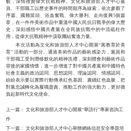
貌，深情禮贊偉大抗戰精神。文化和旅游部人才中心黨
員、干部職工以歷史事件的時間順序為線索，依次參觀了
序篇、國難當頭、浴血奮戰、偉大勝利、走向復興5個篇
章，在一件件美術作品中重溫中國人民抗日戰爭的偉大歷
史，深刻感悟中國共產黨在全民族抗戰中的中流砥柱作
用，從偉大抗戰精神中汲取團結奮進力量。
本次活動為文化和旅游部人才中心開展“寓教育於美
育” 活動的一部分。通過美術作品的藝術感染力，黨員和
干部職工受到潛移默化的精神洗禮，深刻體會到藝術作品
背後的家國情懷，進一步增進了對中國共產黨和中國特色
社會主義的政治認同、思想認同、理論認同、情感認同，
紛紛表示要以實際行動傳承紅色基因、賡續紅色血脈，把
對黨忠誠轉化為履職盡責、推動工作的強大動力，更好擔
負起新時代文化使命。
上一篇：
文化和旅游部人才中心開展“華語行”專家咨詢工
作
下一篇：
文化和旅游部人才中心舉辦網絡信息安全專題培