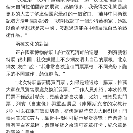
個來自阿拉伯國家的展覽，感觸很多，我覺得文化就是讓
更多的人去了解這個國家最好的一個窗口。”迪拜中阿衛視
記者方浩明告訴記者，“我剛採訪了一個沙特藝術家，她說
以前的夢想就是來中國，沒想過還能在中國展現自己的藝
術作品。”
兩種文化的對話
正在國家博物館展出的“涅瓦河畔的遐思——列賓藝術
特展”很出圈，社交媒體上不少網友晒出自己的票根。北京
網友“灰白”說：“我非常喜歡這種門票票根，不同光影下顯
示的不同畫作，顏值超高。”
“此次特展需要購買門票，如果是通過線上購票，推薦
大家在展覽售票處兌換紙質票。”工作人員介紹，本次特展
門票不僅設計精美，更蘊含驚喜功能。比如，輕輕晃動門
票，列賓《自畫像》與重點展品《庫爾斯克省的宗教行
列》可以在眼前靈動切換，彷佛穿越時空與大師對視﹔門
票內置NFC芯片，靠近手機即可顯示展覽導覽﹔門票背面
留有空白蓋章區，參觀展覽之余還可蓋章打卡，紀念章是
列賓的自畫像。