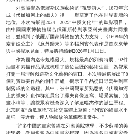
列賓被譽為俄羅斯民族藝術的“視覺詩人”，1873年完
成《伏爾加河上的纖夫》後，一舉奠定了他在世界畫壇的
地位。本次特展是2024—2025“中俄文化年”的重點項目，
由中國國家博物館聯合俄羅斯特列季亞科夫畫廊共同推
出，並得到了俄羅斯國家博物館的大力支持，《1698年的
索菲婭公主》《意外歸來》等多幅列賓代表作是首次來華
與中國觀眾見面，特展將持續到2026年1月11日。
作為國內迄今規模最大、規格最高的列賓特展，92件
油畫和素描作品系統梳理了這位巨匠的藝術生涯，為觀眾
打開一扇理解俄羅斯文化藝術的窗口。本次特展還展出了8
個列賓重要作品的創作群組，揭示了作品從田野寫生到巨
制落成的全過程。其中，被中國觀眾所熟悉的《伏爾加河
上的纖夫》創作群組展出了纖夫肖像速寫、場景素描、油
畫小稿等，讓觀眾有機會深入了解這幅杰作的誕生歷程。
北京網友“西瓜旅吃”在社交媒體上寫道：“列賓的繪畫水平
超強，湊近看，連人物皺紋的筆觸都非常牛。”
“許多中國的畫家曾經在列賓美院求學，不少蘇聯的美
術學者、教員也曾為中國畫家授課，因為很多中國畫家受