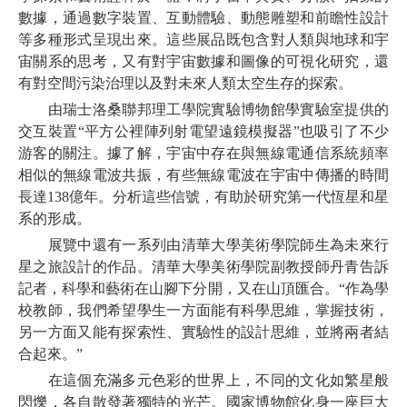
數據，通過數字裝置、互動體驗、動態雕塑和前瞻性設計
等多種形式呈現出來。這些展品既包含對人類與地球和宇
宙關系的思考，又有對宇宙數據和圖像的可視化研究，還
有對空間污染治理以及對未來人類太空生存的探索。
由瑞士洛桑聯邦理工學院實驗博物館學實驗室提供的
交互裝置“平方公裡陣列射電望遠鏡模擬器”也吸引了不少
游客的關注。據了解，宇宙中存在與無線電通信系統頻率
相似的無線電波共振，有些無線電波在宇宙中傳播的時間
長達138億年。分析這些信號，有助於研究第一代恆星和星
系的形成。
展覽中還有一系列由清華大學美術學院師生為未來行
星之旅設計的作品。清華大學美術學院副教授師丹青告訴
記者，科學和藝術在山腳下分開，又在山頂匯合。“作為學
校教師，我們希望學生一方面能有科學思維，掌握技術，
另一方面又能有探索性、實驗性的設計思維，並將兩者結
合起來。”
在這個充滿多元色彩的世界上，不同的文化如繁星般
閃爍，各自散發著獨特的光芒。國家博物館化身一座巨大