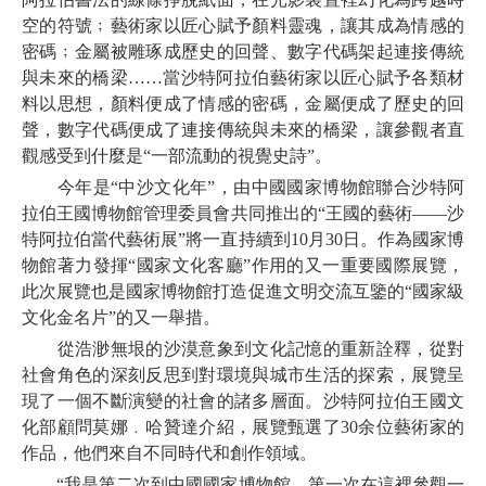
空的符號﹔藝術家以匠心賦予顏料靈魂，讓其成為情感的
密碼﹔金屬被雕琢成歷史的回聲、數字代碼架起連接傳統
與未來的橋梁……當沙特阿拉伯藝術家以匠心賦予各類材
料以思想，顏料便成了情感的密碼，金屬便成了歷史的回
聲，數字代碼便成了連接傳統與未來的橋梁，讓參觀者直
觀感受到什麼是“一部流動的視覺史詩”。
今年是“中沙文化年”，由中國國家博物館聯合沙特阿
拉伯王國博物館管理委員會共同推出的“王國的藝術——沙
特阿拉伯當代藝術展”將一直持續到10月30日。作為國家博
物館著力發揮“國家文化客廳”作用的又一重要國際展覽，
此次展覽也是國家博物館打造促進文明交流互鑒的“國家級
文化金名片”的又一舉措。
從浩渺無垠的沙漠意象到文化記憶的重新詮釋，從對
社會角色的深刻反思到對環境與城市生活的探索，展覽呈
現了一個不斷演變的社會的諸多層面。沙特阿拉伯王國文
化部顧問莫娜﹒哈贊達介紹，展覽甄選了30余位藝術家的
作品，他們來自不同時代和創作領域。
“我是第二次到中國國家博物館，第一次在這裡參觀一