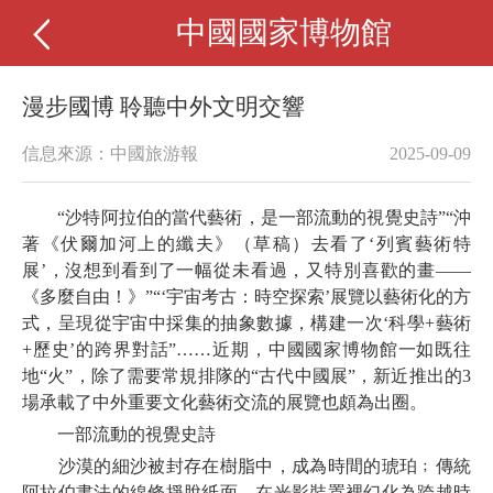
中國國家博物館
漫步國博 聆聽中外文明交響
信息來源：中國旅游報
2025-09-09
“沙特阿拉伯的當代藝術，是一部流動的視覺史詩”“沖
著《伏爾加河上的纖夫》（草稿）去看了‘列賓藝術特
展’，沒想到看到了一幅從未看過，又特別喜歡的畫——
《多麼自由！》”“‘宇宙考古：時空探索’展覽以藝術化的方
式，呈現從宇宙中採集的抽象數據，構建一次‘科學+藝術
+歷史’的跨界對話”……近期，中國國家博物館一如既往
地“火”，除了需要常規排隊的“古代中國展”，新近推出的3
場承載了中外重要文化藝術交流的展覽也頗為出圈。
一部流動的視覺史詩
沙漠的細沙被封存在樹脂中，成為時間的琥珀﹔傳統
阿拉伯書法的線條掙脫紙面，在光影裝置裡幻化為跨越時