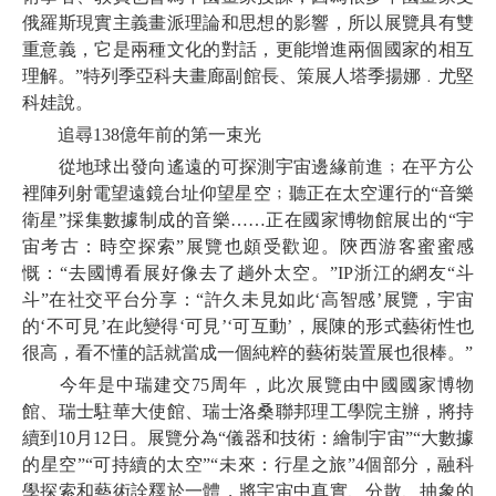
俄羅斯現實主義畫派理論和思想的影響，所以展覽具有雙
重意義，它是兩種文化的對話，更能增進兩個國家的相互
理解。”特列季亞科夫畫廊副館長、策展人塔季揚娜﹒尤堅
科娃說。
追尋138億年前的第一束光
從地球出發向遙遠的可探測宇宙邊緣前進﹔在平方公
裡陣列射電望遠鏡台址仰望星空﹔聽正在太空運行的“音樂
衛星”採集數據制成的音樂……正在國家博物館展出的“宇
宙考古：時空探索”展覽也頗受歡迎。陝西游客蜜蜜感
慨：“去國博看展好像去了趟外太空。”IP浙江的網友“斗
斗”在社交平台分享：“許久未見如此‘高智感’展覽，宇宙
的‘不可見’在此變得‘可見’‘可互動’，展陳的形式藝術性也
很高，看不懂的話就當成一個純粹的藝術裝置展也很棒。”
今年是中瑞建交75周年，此次展覽由中國國家博物
館、瑞士駐華大使館、瑞士洛桑聯邦理工學院主辦，將持
續到10月12日。展覽分為“儀器和技術：繪制宇宙”“大數據
的星空”“可持續的太空”“未來：行星之旅”4個部分，融科
學探索和藝術詮釋於一體，將宇宙中真實、分散、抽象的