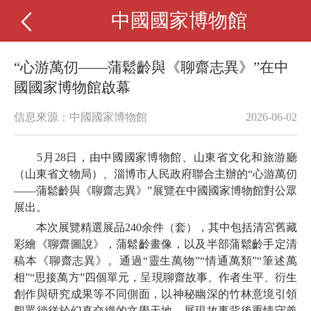
中國國家博物館
“心游萬仞——蒲鬆齡與《聊齋志異》”在中
國國家博物館啟幕
信息來源：中國國家博物館
2026-06-02
5月28日，由中國國家博物館、山東省文化和旅游廳
（山東省文物局）、淄博市人民政府聯合主辦的“心游萬仞
——蒲鬆齡與《聊齋志異》”展覽在中國國家博物館對公眾
展出。
本次展覽精選展品240余件（套），其中包括清宮舊藏
彩繪《聊齋圖說》，蒲鬆齡畫像，以及半部蒲鬆齡手定清
稿本《聊齋志異》。通過“靈生萬物”“情通萬類”“筆述萬
相”“思接萬方”四個單元，呈現聊齋故事、作者生平、衍生
創作與研究成果等不同側面，以神秘幽深的竹林意境引領
觀眾徜徉於幻真交織的文學天地，展現故事背後重情守義