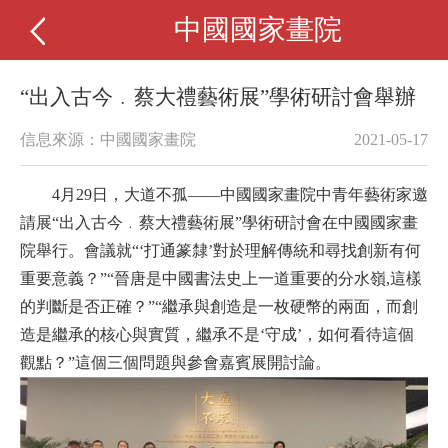
中國國家畫院
“出入古今﹒蔡大禮藝術展”學術研討會舉辦
信息來源：中國國家畫院
2021-05-17
4月29日，大道不孤——中國國家畫院中青年藝術家邀
請展“出入古今﹒蔡大禮藝術展”學術研討會在中國國家畫
院舉行。
會議就“‘打通篆隸’對於理解傳統和尋找創新有何
重要意義？
”
“晉唐是中國書法史上一道重要的分水嶺,這樣
的判斷是否正確？
”
“繼承與創造是一枚硬幣的兩面，而創
造是繼承的核心與實質，繼承不是
‘
守成
’
，如何看待這個
觀點？
”
這個三個問題與參會嘉賓展開討論。