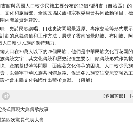
館與我國人口較少民族主要分布的13個相關省（自治區）的
、文化和旅游部、全國政協民族和宗教委員會共同啟動項目，標
圍內開啟資源建設。
、史詩民歌講唱、口述史訪問場景還原、專家交流等形式展示
計劃的意義價值和工作方法，展現了雲南省景頗族、布朗族、阿
個人口較少民族的獨特魅力。
口在30萬人以下的28個民族，他們是中華民族文化百花園的
族傳統文字，其文化傳統和歷史記憶主要以口頭傳統形式作為載
快、產業基礎薄等問題，面臨著文化傳承的困境。人口較少民族
責，以鑄牢中華民族共同體意識、促進各民族交往交流交融為主
設社會主義文化強國作出積極貢獻。（盧旭）
【返回頂部】
【
沉浸式再現大典傳承故事
開第四次黨員代表大會