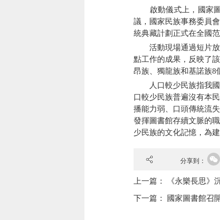
啟動儀式上，國家圖書
議，國家民族事務委員會
統典藏計劃正式在全國范
活動現場通過短片放映
點工作的成果，反映了該
昂族、獨龍族和基諾族8
人口較少民族指我國總人
口較少民族普遍沒有本民
播能力弱、口頭傳統流失
發揮圖書館存續文脈的職
少民族的文化記憶，為建
分享到：
上一篇：
《永樂長思》
下一篇：
國家圖書館召