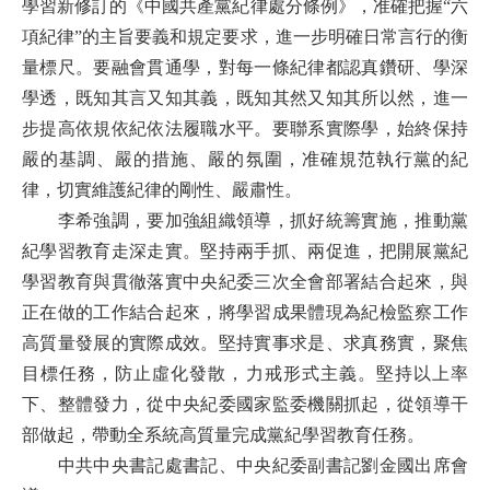
學習新修訂的《中國共產黨紀律處分條例》，准確把握“六
項紀律”的主旨要義和規定要求，進一步明確日常言行的衡
量標尺。要融會貫通學，對每一條紀律都認真鑽研、學深
學透，既知其言又知其義，既知其然又知其所以然，進一
步提高依規依紀依法履職水平。要聯系實際學，始終保持
嚴的基調、嚴的措施、嚴的氛圍，准確規范執行黨的紀
律，切實維護紀律的剛性、嚴肅性。
李希強調，要加強組織領導，抓好統籌實施，推動黨
紀學習教育走深走實。堅持兩手抓、兩促進，把開展黨紀
學習教育與貫徹落實中央紀委三次全會部署結合起來，與
正在做的工作結合起來，將學習成果體現為紀檢監察工作
高質量發展的實際成效。堅持實事求是、求真務實，聚焦
目標任務，防止虛化發散，力戒形式主義。堅持以上率
下、整體發力，從中央紀委國家監委機關抓起，從領導干
部做起，帶動全系統高質量完成黨紀學習教育任務。
中共中央書記處書記、中央紀委副書記劉金國出席會