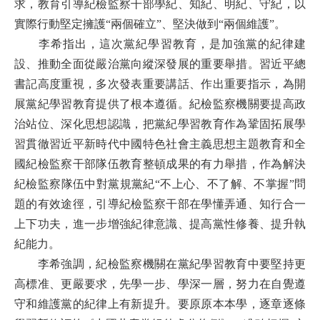
求，教育引導紀檢監察干部學紀、知紀、明紀、守紀，以
實際行動堅定擁護“兩個確立”、堅決做到“兩個維護”。
李希指出，這次黨紀學習教育，是加強黨的紀律建
設、推動全面從嚴治黨向縱深發展的重要舉措。習近平總
書記高度重視，多次發表重要講話、作出重要指示，為開
展黨紀學習教育提供了根本遵循。紀檢監察機關要提高政
治站位、深化思想認識，把黨紀學習教育作為鞏固拓展學
習貫徹習近平新時代中國特色社會主義思想主題教育和全
國紀檢監察干部隊伍教育整頓成果的有力舉措，作為解決
紀檢監察隊伍中對黨規黨紀“不上心、不了解、不掌握”問
題的有效途徑，引導紀檢監察干部在學懂弄通、知行合一
上下功夫，進一步增強紀律意識、提高黨性修養、提升執
紀能力。
李希強調，紀檢監察機關在黨紀學習教育中要堅持更
高標准、更嚴要求，先學一步、學深一層，努力在自覺遵
守和維護黨的紀律上有新提升。要原原本本學，逐章逐條