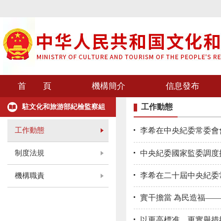
首 頁
機構簡介
信息發布
工作動態
駐文化和旅游部紀檢監察組
工作動態
李希在中央紀委常委會會
制度法規
中央紀委國家監委調度
李希在二十屆中央紀委
機構職責
實干擔當 為民造福—
以更高標准、更實舉措推