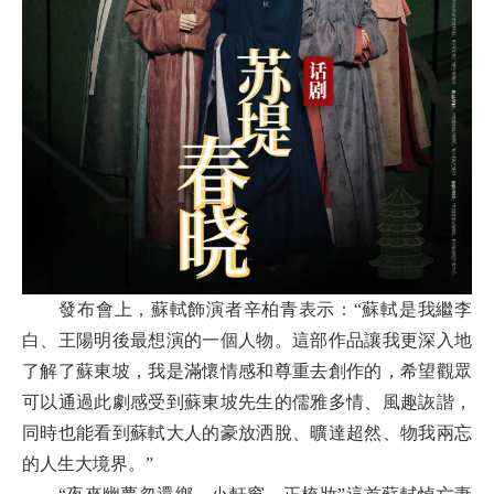
發布會上，
蘇軾飾演者辛柏青表示：“蘇軾是我繼李
白、王陽明後最想演的一個人物。這部作品讓我更深入地
了解了蘇東坡，我是滿懷情感和尊重去創作的，希望觀眾
可以通過此劇感受到蘇東坡先生的儒雅多情、風趣詼諧，
同時也能看到蘇軾大人的豪放洒脫、曠達超然、物我兩忘
的人生大境界。”