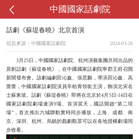
中國國家話劇院
話劇《蘇堤春曉》北京首演
信息來源：中國國家話劇院
2024-03-26
3月25日，中國國家話劇院、杭州演藝集團共同出品的
原創話劇《蘇堤春曉》，在中國國家話劇院寧郡王府召開
新聞發布會。該劇編劇田沁鑫、張昆鵬，導演田沁鑫、高
蕾蕾，中國國家話劇院演員辛柏青領銜主演，飾演北宋名
士蘇東坡。話劇《蘇堤春曉》即將在北京於4月5日-14日在
國家話劇院劇場連演9場。首演當天，國話開啟“第二現
場”，首次推出六城聯動實時同步播放，上海、成都、南
京、深圳、杭州、烏鎮的戲劇觀眾可以在各地授權劇場同
步收看。