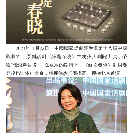
2023年11月22日，中國國家話劇院受邀第十八屆中國
戲劇節，原創話劇《蘇堤春曉》在杭州大劇院上演，榮
獲“優秀劇目獎”。在觀眾的期待下，《蘇堤春曉》劇組春
節後迅速集結北京，積極修改打磨提高，迎接北京首演。