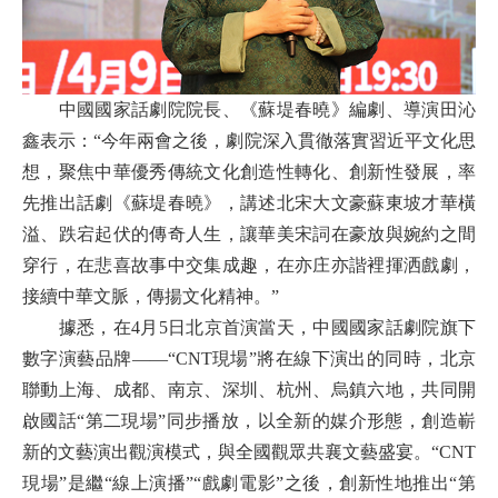
中國國家話劇院院長、《蘇堤春曉》編劇、導演田沁
鑫表示：“今年兩會之後，劇院深入貫徹落實習近平文化思
想，聚焦中華優秀傳統文化創造性轉化、創新性發展，率
先推出話劇《蘇堤春曉》，講述北宋大文豪蘇東坡才華橫
溢、跌宕起伏的傳奇人生，讓華美宋詞在豪放與婉約之間
穿行，在悲喜故事中交集成趣，在亦庄亦諧裡揮洒戲劇，
接續中華文脈，傳揚文化精神。”
據悉，在4月5日北京首演當天，中國國家話劇院旗下
數字演藝品牌——“CNT現場”將在線下演出的同時，北京
聯動上海、成都、南京、深圳、杭州、烏鎮六地，共同開
啟國話“第二現場”同步播放，以全新的媒介形態，創造嶄
新的文藝演出觀演模式，與全國觀眾共襄文藝盛宴。“CNT
現場”是繼“線上演播”“戲劇電影”之後，創新性地推出“第