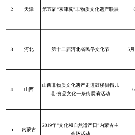
2
天津
第五届“京津冀”非物质文化遗产联展
3
河北
第十二届河北省民俗文化节
5月
山西非物质文化遗产走进鼓楼街帽儿
4
山西
巷·食品文化一条街展演活动
2019年“文化和自然遗产日”内蒙古主
5
内蒙古
会场活动