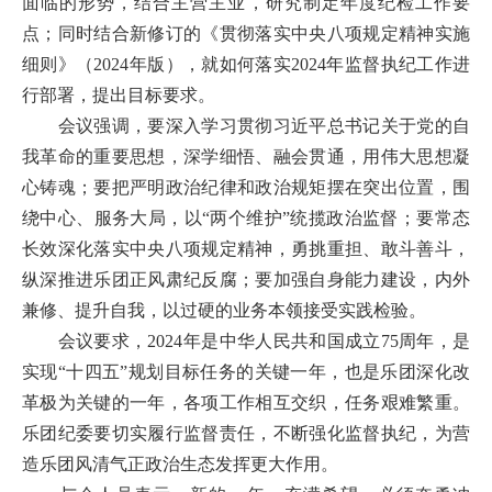
面临的形势，结合主营主业，研究制定年度纪检工作要
点
；
同时结合新修订的《贯彻落实中央八项规定精神实施
细则》（
2024年版），就如何落实2024年监督执纪
工作进
行
部署，提出目标要求。
会议
强调
，要深入学习贯彻习近平总书记关于党的自
我革命的重要思想，深学细悟、融会贯通，用伟大思想凝
心铸魂；要把严明政治纪律和政治规矩摆在突出位置，围
绕中心、服务大局，以
“两个维护”统揽政治监督；要常态
长效深化落实中央八项规定精神，勇挑重担、敢斗善斗，
纵深推进
乐团
正风肃纪反腐；要加强自身能力建设，内外
兼修、提升自我，以过硬的业务本领接受实践检验。
会议
要求
，
2024年是
中华人民共和国成立
75周年，是
实现“十四五”规划目标任务的关键一年，也
是
乐团
深化改
革极为关键的一年，各项工作相互交织，任务艰难繁重。
乐团
纪委要切实履行监督责任，不断强化监督执纪，为营
造
乐团
风清气正政治生态发挥更大
作用
。