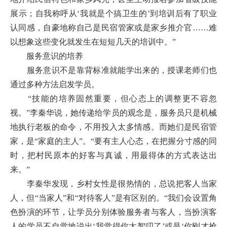
展示；自我称呼从‘我就是个搞卫生的’到培训后有了职业
认同感，自豪地称自己是民宿管家或是家乡推介官……难
以想象这些变化就发生在短短几天的培训中。”
服务意识的培养
服务意识不是靠背标准就能学出来的，授课老师们也
通过多种方法启发学员。
“技能的培养固然重要，但心态上的调整更不容忽
视。”李秦华说，她传递给学员的观念是，服务员只是机械
地执行老板的命令，不用投入太多情感。而她们是民宿管
家，是“家庭的主人”。“要有主人心态，在把握分寸感的同
时，把村民原本的好客与真诚，用最得体的方式表达出
来。”
李秦华发现，乡村女性是很热情的，总说把客人当家
人，但“当家人”和“对待客人”是有区别的。“我们会设置角
色扮演的环节，让学员分别体验服务者与客人，当扮演客
人的学员不自觉地说出‘我觉得你太絮叨了’或是‘你刚才抢