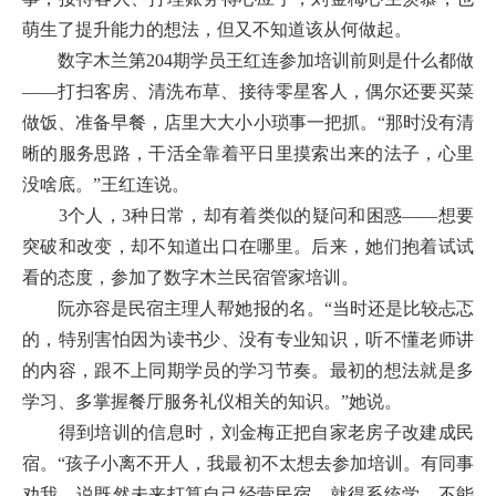
萌生了提升能力的想法，但又不知道该从何做起。
数字木兰第204期学员王红连参加培训前则是什么都做
——打扫客房、清洗布草、接待零星客人，偶尔还要买菜
做饭、准备早餐，店里大大小小琐事一把抓。“那时没有清
晰的服务思路，干活全靠着平日里摸索出来的法子，心里
没啥底。”王红连说。
3个人，3种日常，却有着类似的疑问和困惑——想要
突破和改变，却不知道出口在哪里。后来，她们抱着试试
看的态度，参加了数字木兰民宿管家培训。
阮亦容是民宿主理人帮她报的名。“当时还是比较忐忑
的，特别害怕因为读书少、没有专业知识，听不懂老师讲
的内容，跟不上同期学员的学习节奏。最初的想法就是多
学习、多掌握餐厅服务礼仪相关的知识。”她说。
得到培训的信息时，刘金梅正把自家老房子改建成民
宿。“孩子小离不开人，我最初不太想去参加培训。有同事
劝我，说既然未来打算自己经营民宿，就得系统学，不能