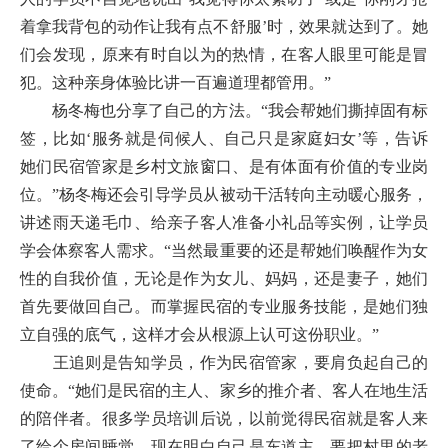
着拿我背包的动作让我有点不舒服’时，效果就达到了。她
们会发现，原来有时自以为的热情，在客人眼里可能是冒
犯。这种亲身体验比讲一百遍道理都管用。”
杨冬梅也分享了自己的方法。“我会帮她们撕掉固有标
签，比如‘服务就是伺候人、自己只是家庭妇女’等，告诉
她们民宿管家是乡村文旅窗口、是有体面有价值的专业岗
位。”杨冬梅还会引导学员从被动干活转向主动暖心服务，
讲述雨天递毛巾、给亲子客人准备小礼品等实例，让学员
学会体察客人需求。“当然最重要的还是帮她们唤醒作为女
性的自我价值，无论是作为女儿、妈妈，还是妻子，她们
首先要做回自己。而掌握民宿的专业服务技能，是她们独
立自强的底气，这样才会从根源上认可这份职业。”
王追则是告知学员，作为民宿管家，要肩负起自己的
使命。“她们是民宿的主人、家乡的推介者、客人在地生活
的陪伴者。很多学员培训后说，以前觉得民宿就是客人来
了给个房间睡觉，现在明白自己是东道主，要把村里的老