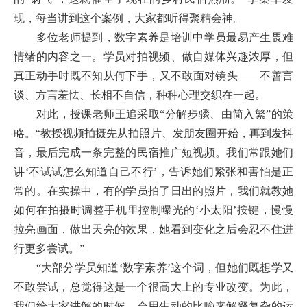
现，每当讲到这个案例，大家都听得聚精会神。
多位老师提到，数字素养是培训中学员最易产生畏难
情绪的内容之一。学员对拍视频、做自媒体兴趣浓厚，但
真正动手时既不知从何下手，又不敢面对镜头——不善言
谈、方言羞怯、长相不自信，种种心理交织在一起。
对此，授课老师王追采取“分解步骤、由简入繁”的策
略。“教授视频拍摄先从拍照片、发朋友圈开始，再到发抖
音，最后完成一条完整的民宿推广短视频。我们常跟她们
讲‘不试试怎么知道自己不行’，告诉她们紧张和害怕是正
常的。在实操中，有的学员拍了日出的照片，我们就教她
如何在拍摄时调整手机里控制曝光的‘小太阳’按键，慢慢
拉亮画面，做出天亮的效果，她看到变化之后会忍不住进
行更多尝试。”
“大部分学员知道‘数字素养’这个词，但她们既想学又
不敢尝试，总觉得这是一个很高大上的专业改变。为此，
我们给大家讲解的时候，会用生动的比喻来解释复杂的运