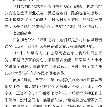
乡村民宿既承载着游客向往的乡愁与烟火，也为当地
的女性创造了就业机会，见证着她们一路的蜕变与绽放。
其中也有数字木兰的助力，对乡村女性来说，这犹如一束
光，照亮了她们的成长之路，也改写了她们的人生轨迹。
改变的起点
在参加数字木兰培训之前，她们都是乡村民宿里最普
通的劳动者，对于什么是民宿管家并没有清晰的认知。
“那时，如果有人问什么是民宿管家，我可能只会回
答，那是很厉害的角色，掌握很多技能，民宿里大大小小
的事情全都懂，觉得离自己很遥远。”彼时，数字木兰第
166期学员阮亦容还在民宿做服务员。
参加培训前，数字木兰第219期学员刘金梅在民宿从事
保洁工作，每天需要打扫19间客房和大片公共区域，工作
辛苦、工资不高，也不敢提涨薪的事。“总觉得这种工作上
手简单，没什么门槛，换谁都能做。”看着身边做管家的同
事，接待客人、打理账务得心应手，刘金梅心生羡慕，也