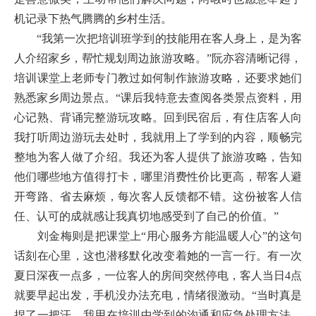
机记录下热气腾腾的乡村生活。
“我第一次把培训班学到的技能用在客人身上，是为客
人介绍家乡，帮忙规划周边旅游攻略。”阮亦容清晰记得，
培训课堂上老师专门教过如何制作旅游攻略，还要求她们
熟悉家乡周边景点。“课后我特意去查阅各类景点资料，用
心记熟、背诵完整游玩攻略。回到民宿后，有住店客人向
我打听周边游玩去处时，我就用上了学到的内容，顺畅完
整地为客人做了介绍。我还为客人提供了旅游攻略，告知
他们哪些地方值得打卡，哪里消费性价比更高，帮客人避
开弯路、省去麻烦，每次客人反馈都不错。这份被客人信
任、认可的成就感让我真切地感受到了自己的价值。”
刘金梅则是把课堂上“用心服务方能温暖人心”的这句
话刻在心里，这也潜移默化改变着她的一言一行。有一次
夏日深夜一点多，一位客人的房间突然停电，客人当日4点
就要早起出发，手机没办法充电，情绪很激动。“当时真是
捏了一把汗，我用在培训中学到的沟通和应急处理方法，