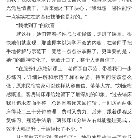
光凭热情蛮干。”后来她才下了决心，“我就想，哪怕能学
一点实实在在的基础技能也是好的。”
“我做到了”的欣喜
就这样，她们带着些许忐忑和憧憬，走进了课堂。很
快她们就发现，那些原本以为学不会的内容，在老师手把
手地拆解与示范下，竟然一点点被掌握了。更重要的是，
她们的眼神变化了、更敢开口了，整个人更自信了。
“在服务礼仪培训课上，老师亲自示范，带着我们一步
步练习，详细讲解和示范了标准站姿、待客问候该怎么
做，原来民宿管家可以这样从容自信、落落大方。”刘金梅
感慨道。客房铺床课给她留下了最深刻的印象。“过去铺床
我只追求表面平整，总是围着床来回打转，一间房的两张
床得花二三十分钟整理，费时又费力。后来，跟着课程反
复练习、规范手法后，两张床10分钟左右就能整理完成，
效率大幅提升，干活轻松了不少。”
从“我做不到”到“我做到了”，她们的畏难与忐忑在反