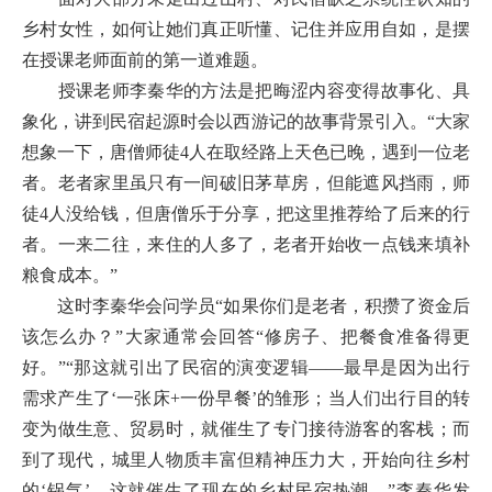
乡村女性，如何让她们真正听懂、记住并应用自如，是摆
在授课老师面前的第一道难题。
授课老师李秦华的方法是把晦涩内容变得故事化、具
象化，讲到民宿起源时会以西游记的故事背景引入。“大家
想象一下，唐僧师徒4人在取经路上天色已晚，遇到一位老
者。老者家里虽只有一间破旧茅草房，但能遮风挡雨，师
徒4人没给钱，但唐僧乐于分享，把这里推荐给了后来的行
者。一来二往，来住的人多了，老者开始收一点钱来填补
粮食成本。”
这时李秦华会问学员“如果你们是老者，积攒了资金后
该怎么办？”大家通常会回答“修房子、把餐食准备得更
好。”“那这就引出了民宿的演变逻辑——最早是因为出行
需求产生了‘一张床+一份早餐’的雏形；当人们出行目的转
变为做生意、贸易时，就催生了专门接待游客的客栈；而
到了现代，城里人物质丰富但精神压力大，开始向往乡村
的‘锅气’，这就催生了现在的乡村民宿热潮。”李秦华发