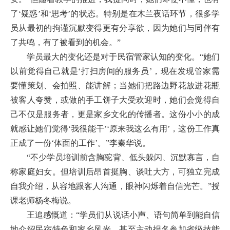
了‘疑惑’和‘思考’的状态。特别是在木兰夜话环节，很多学
员从最初的拘谨沉默变得更有分享欲，因为她们与同伴有
了共鸣，有了被看到的机会。”
学员最大的变化还是对于民宿管家认知的变化。“她们
以前觉得自己就是‘打扫房间的服务员’，现在发现管家需
要懂策划、会拍照、能讲解；当她们把路边野花放进花瓶
被客人夸赞，或做的手工饼子大受欢迎时，她们会觉得自
己不仅是服务者，更是家乡文化的传播者。这份小小的成
就感让她们觉得‘我很能干’‘原来我这么有用’，这份工作真
正成了一份‘体面的工作’。”李秦华说。
“不少学员培训前含胸驼背、低头躲闪、沉默寡言，自
称家庭妇女。但培训后昂首挺胸、谈吐大方，可独立完成
自我介绍，从容地跟客人沟通，眼神闪烁着自信光芒。”授
课老师杨冬梅说。
王追感慨道：“学员们从说话小声、语句简单到能自信
地介绍民宿特色和家乡风光，甚至主动报名参加省级技能