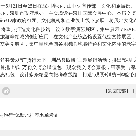
月21日至25日在深圳举办，由中央宣传部、文化和旅游部、
办，深圳市政府承办，主会场设在深圳国际会展中心。本届文博
织6312家政府组团、文化机构和企业线上线下参展，将展出文化
重点打造文化科技馆，设立数字演艺展区，集中展示VR/AR
旅游等领域的创新应用。在文化产业综合馆设置低空文旅展区，
立美食展区，集中呈现全国各地独具地域特色和文化内涵的老字
策划“广货行天下，圳品誉四海”主题展销活动；推出“深圳之
台首批上线1万份文博会增值包，观众凭文博会票根，可享受与
惠礼包；设计多条精品商旅考察线路，打造“观展+消费+体验”
【返回顶部】
【
牌去旅行”体验地推荐名单发布