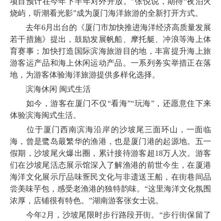
项目预计在今年下半年对外开放。”张悦说，期待“夜泊火
烧屿，听潮看光影”成为厦门海洋旅游的全新打开方式。
去年6月出台的《厦门市加快推进海洋经济高质量发展
若干措施》提出，鼓励发展帆船、摩托艇、冲浪等海上体
育赛事；加快打造国际滨海旅游目的地，丰富提升海上旅
游客运产品和海上休闲运动产品。一系列务实举措正在落
地，为游客体验海洋旅游提供多样化选择。
滨海休闲 闽式生活
如今，游客在厦门不仅“看海”“玩海”，还愿意住下来
体验滨海闽式生活。
位于厦门西南滨海沿岸的沙坡尾三面环山，一面临
海，曾是鹭岛最繁华的渔港，也是厦门港的起源地。五一
假期，沙坡尾火爆出圈，累计接待游客超18万人次。游客
们在沙坡尾活态展示馆深入了解渔港的前世今生，在厦港
海洋文化展示厅品味疍民文化与非遗送王船，在街巷间品
尝美味芋包，感受老渔港的独特韵味。“这里海洋文化氛围
浓厚，店铺很有特色。”湖南游客张女士说。
今年2月，沙坡尾限时步行路段开街。“步行街保留了