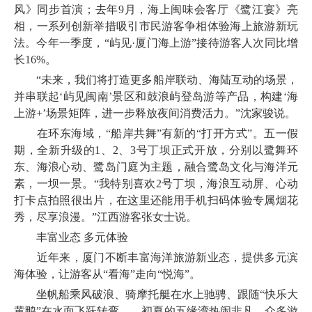
风》同步首演；去年9月，海上闽味会客厅《鹭江宴》亮
相，一系列创新举措吸引市民游客争相体验海上旅游新玩
法。今年一季度，“屿见·厦门海上游”接待游客人次同比增
长16%。
“未来，我们将打造更多船岸联动、海陆互动的场景，
并串联起‘屿见闽南’景区和鼓浪屿登岛游等产品，构建‘海
上游+’场景矩阵，进一步释放夜间消费活力。”沈家骏说。
在环东海域，“船岸共舞”有新的“打开方式”。五一假
期，全新升级的1、2、3号丁坝正式开放，分别以鹭舞环
东、海浪心动、鹭岛门庭为主题，融合鹭岛文化与海洋元
素，一坝一景。“我特别喜欢2号丁坝，海浪互动屏、心动
打卡点拍照很出片，在这里还能用手机扫码体验专属烟花
秀，尽享浪漫。”江西游客张女士说。
丰富业态 多元体验
近年来，厦门不断丰富海洋旅游新业态，提供多元滨
海体验，让游客从“看海”走向“悦海”。
坐帆船乘风破浪、骑摩托艇在水上驰骋、跟随“快乐大
黄鸭”在水面飞跃转弯……初夏的五缘湾热闹非凡，众多游