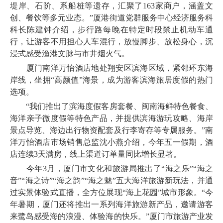
堤岸、石阶、系船桩等遗存，汇聚了163家商户，涵盖文
创、餐饮等多元业态。”厦港街道党群服务中心经济服务科
科长陈建钟介绍，步行路每晚在特定时段禁止机动车通
行，让游客不用担心人车混行，放慢脚步、放松身心，沉
浸式感受渔港文脉与市井烟火气。
厦门南洋万怡酒店地处翔安区滨海区域，紧邻环东海
岸线，坐拥“高颜值”海景，成为游客滨海旅居度假的热门
选项。
“我们推出了滨海度假客房套餐、闽南海鲜特色餐食、
海洋亲子微度假等特色产品，并提供滨海游玩攻略、海岸
景点导览、海边出行物资配套及行李寄存等专属服务。”南
洋万怡酒店市场销售总监沈小燕介绍，今年五一假期，酒
店连续3天满房，线上渠道订单量同比增长显著。
今年3月，厦门市文化和旅游局推出了“海之乐”“海之
音”“海之诗”“海之韵”“海之魅”五大海洋旅游新玩法，并通
过实景体验式直播，全方位展现“海上花园”城市形象。“今
年暑期，厦门还将推出一系列海洋旅游新产品，邀请游客
来鹭岛感受海的浪漫、体验海的快乐。”厦门市旅游产业发