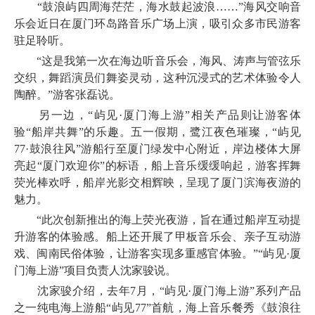
“鼓浪屿四周海茫茫，海水鼓起波浪……”海风交响音
乐会近日在厦门环岛路音乐广场上演，吸引众多市民游客
驻足聆听。
“这是我第一次在海边听音乐会，海风、涛声与管弦乐
交织，舞蹈演员们舞姿灵动，这种沉浸式的艺术体验令人
陶醉。”游客张磊说。
另一边，“屿见·厦门海上游”相关产品则让游客体
验“船岸共舞”的乐趣。五一假期，鹭江夜色璀璨，“屿见
77·鼓浪往风”游船行至厦门绿发中心附近，岸边楼体大屏
亮起“厦门欢迎你”的标语，船上音乐缓缓响起，游客挥舞
荧光棒欢呼，船岸光影交相辉映，呈现了厦门滨海夜游的
魅力。
“此次创新推出的海上荧光夜游，旨在通过船岸互动提
升游客的体验感。船上还开展了甲板音乐会、亲子互动游
戏、闽南民俗体验，让游客实现多重感官体验。”“屿见·厦
门海上游”项目负责人沈家骏说。
沈家骏介绍，去年7月，“屿见·厦门海上游”系列产品
之一纯电海上游船“屿见77”首航，海上音乐餐秀《鼓浪往