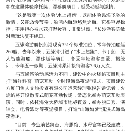
客在这里体验摩托艇、漂移艇项目，感受动感与激情。
“这是我第一次体验‘水上超跑’，既能体验贴海飞驰的
激情，又能放慢节奏，沿湾内航道悠然巡航。它很容易操
控，不用担心被水花打湿妆容，非常过瘾。”长沙游客陈敏
对新玩法赞不绝口。
五缘湾游艇帆船港现有351个标准泊位，常年停泊船艇
260艘。去年以来，五缘湾引进了“水上超跑”、卡丁船、无
人智能游船、漂移艇等项目，备受年轻游客喜爱。据统
计，今年五一假期，五缘湾累计接待游客3.6万人次。
与五缘湾的动感活力不同，建设中的火烧屿项目则主
打“海洋科普+萌宠互动+全时段海岛夜游”模式。项目建设
方厦门鱼人文旅投资有限公司运营经理张悦告诉记者，火
烧屿将开设散养式萌宠互动牧场，常态化举办萌宠互动表
演，同时，依托海沧大桥城市地标夜景，举办脱口秀、演
唱会、电音派对等夜游项目，打造“山海如梦”沉浸式海岛
夜游IP。
“目前，专业演艺舞台、海豚馆、水母宫等已经建成，