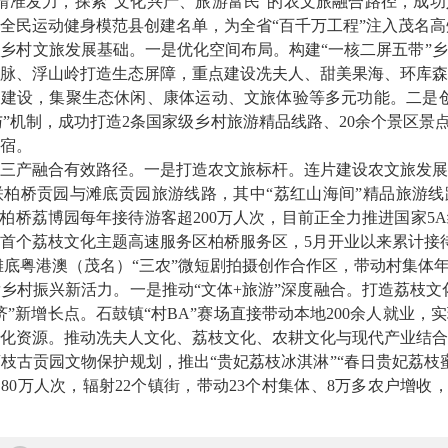
精准发力，探索“文化兴产、旅游富民”的农文旅融合路径，成
全民运动健身模范县创建名单，为全省“百千万工程”注入茂名高
村文旅发展基础。一是优化空间布局。构建“一核二屏五带”乡
脉、浮山岭打造生态屏障，重点建设冼夫人、甜美果海、环库森
”建设，集聚生态休闲、康体运动、文旅体验等多元功能。二是
与”机制，成功打造2条国家级乡村旅游精品线路、20余个景区景点
民宿。
产融合有效路径。一是打造农文旅标杆。连片建设农文旅发展
柏桥贡园与滩底贡园旅游线路，其中“荔红山海间”精品旅游线路
。柏桥荔博园每年接待游客超200万人次，目前正全力推进国家5
首个荔枝文化主题高速服务区柏桥服务区，5月开业以来累计接待
建设滩底粤港澳（茂名）“三农”微短剧拍摄创作合作区，带动村集体年
振兴新活力。一是推动“文体+旅游”深度融合。打造荔枝文化
济”新增长点。石鼓镇“村BA”赛场直接带动本地200余人就业，
化资源。推动冼夫人文化、荔枝文化、农耕文化与现代产业结合
枝古贡园文物保护规划，推出“贵妃荔枝冰淇淋”“春日贵妃荔枝
80万人次，辐射22个镇街，带动23个村集体、8万多农户增收