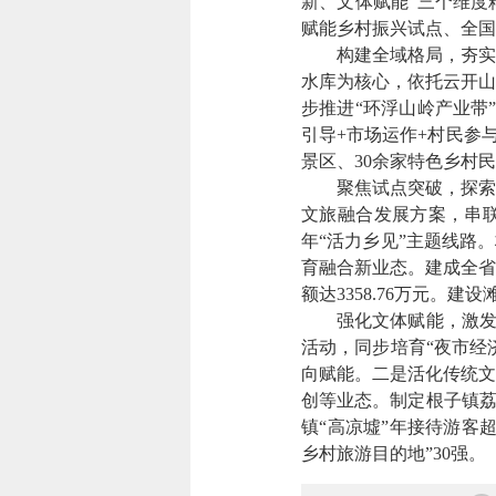
新、文体赋能”三个维度
赋能乡村振兴试点、全国
构建全域格局，夯实乡
水库为核心，依托云开山
步推进“环浮山岭产业带
引导+市场运作+村民参
景区、30余家特色乡村
聚焦试点突破，探索三
文旅融合发展方案，串联
年“活力乡见”主题线路
育融合新业态。建成全省
额达3358.76万元。
强化文体赋能，激发乡村
活动，同步培育“夜市经
向赋能。二是活化传统文
创等业态。制定根子镇荔
镇“高凉墟”年接待游客超
乡村旅游目的地”30强。