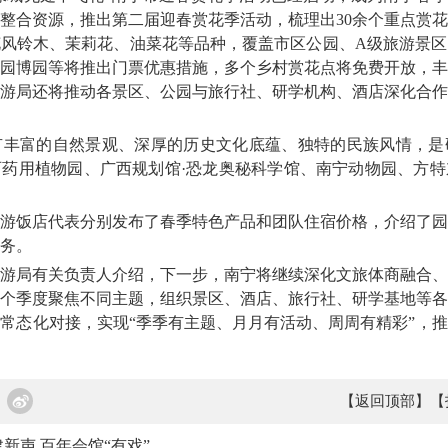
整合资源，推出第二届迎春赏花季活动，梳理出30余个重点赏
风铃木、茉莉花、油菜花等品种，覆盖市区公园、A级旅游景区
园博园等将推出门票优惠措施，多个乡村赏花点将免费开放，丰
游局还将推动各景区、公园与旅行社、研学机构、酒店深化合作
富的自然景观、深厚的历史文化底蕴、独特的民族风情，是
药用植物园、广西规划馆·恐龙奥秘科学馆、南宁动物园、方特
饭店代表分别发布了春季特色产品和团队住宿价格，介绍了园
务。
局有关负责人介绍，下一步，南宁将继续深化文旅体商融合、
个季度聚焦不同主题，组织景区、酒店、旅行社、研学基地等各
常态化对接，实现“季季有主题、月月有活动、周周有精彩”，
【返回顶部】
【
新声 百年会馆“有戏”