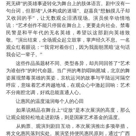
死无碑”的英雄事迹转化为舞台上的肢体语言。剧中没有一
句台词，但那堵“人体构成的迷墙”、赵嘉良“想触摸儿子却
又收回的手”，让无数观众泪洒现场。演员侯辛动情地
说：“艺术创作不能只停留在舞台上，更要走向社会。禁毒
民警是和平年代的无名英雄，希望以这部剧向英雄致
敬。”演出结束，全场观众起立鼓掌，掌声经久不息。一名
观众红着眼说：“‘我背对着你们，因为我面朝黑暗’这句话
我会记一辈子。”
这些作品虽题材不同、类型各异，却共同回答了“艺术
为谁创作”的时代命题。当广州的粤韵唱响邕城，北京的舞
姿展现禁毒英雄的英姿，京杭运河的故事与平陆运河隔空
呼应，意味着艺术跨越地域，在观众心中激起回响：艺术
不分南腔北调，好戏总能直通人心。
让惠民的温度滋润每个人的心田
如果说精品在舞台上“绽放”是本次展演的高度，那么
让观众能轻松地走进剧场，则是国家艺术基金的温度。
从购票、观演到剧目互动，本次展演推出多项举措，
将文化惠民落到实处。展演坚持便民惠民原则，通过“广西