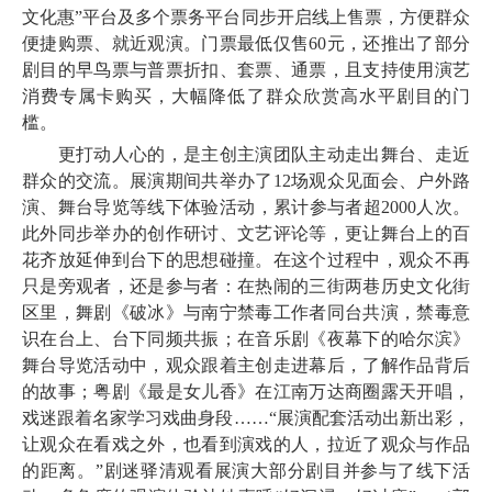
文化惠”平台及多个票务平台同步开启线上售票，方便群众
便捷购票、就近观演。门票最低仅售60元，还推出了部分
剧目的早鸟票与普票折扣、套票、通票，且支持使用演艺
消费专属卡购买，大幅降低了群众欣赏高水平剧目的门
槛。
更打动人心的，是主创主演团队主动走出舞台、走近
群众的交流。展演期间共举办了12场观众见面会、户外路
演、舞台导览等线下体验活动，累计参与者超2000人次。
此外同步举办的创作研讨、文艺评论等，更让舞台上的百
花齐放延伸到台下的思想碰撞。在这个过程中，观众不再
只是旁观者，还是参与者：在热闹的三街两巷历史文化街
区里，舞剧《破冰》与南宁禁毒工作者同台共演，禁毒意
识在台上、台下同频共振；在音乐剧《夜幕下的哈尔滨》
舞台导览活动中，观众跟着主创走进幕后，了解作品背后
的故事；粤剧《最是女儿香》在江南万达商圈露天开唱，
戏迷跟着名家学习戏曲身段……“展演配套活动出新出彩，
让观众在看戏之外，也看到演戏的人，拉近了观众与作品
的距离。”剧迷驿清观看展演大部分剧目并参与了线下活