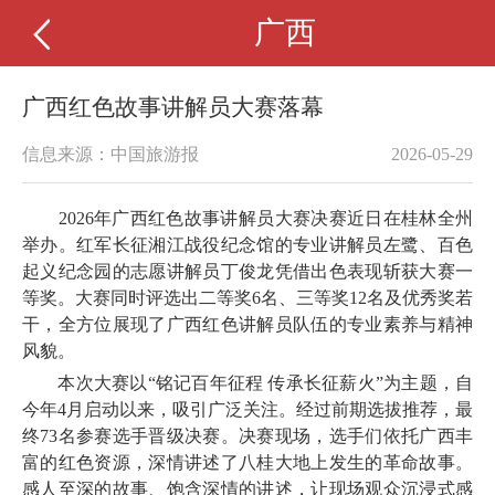
广西
广西红色故事讲解员大赛落幕
信息来源：中国旅游报
2026-05-29
2026年广西红色故事讲解员大赛决赛近日在桂林全州
举办。红军长征湘江战役纪念馆的专业讲解员左鹭、百色
起义纪念园的志愿讲解员丁俊龙凭借出色表现斩获大赛一
等奖。大赛同时评选出二等奖6名、三等奖12名及优秀奖若
干，全方位展现了广西红色讲解员队伍的专业素养与精神
风貌。
本次大赛以“铭记百年征程 传承长征薪火”为主题，自
今年4月启动以来，吸引广泛关注。经过前期选拔推荐，最
终73名参赛选手晋级决赛。决赛现场，选手们依托广西丰
富的红色资源，深情讲述了八桂大地上发生的革命故事。
感人至深的故事、饱含深情的讲述，让现场观众沉浸式感