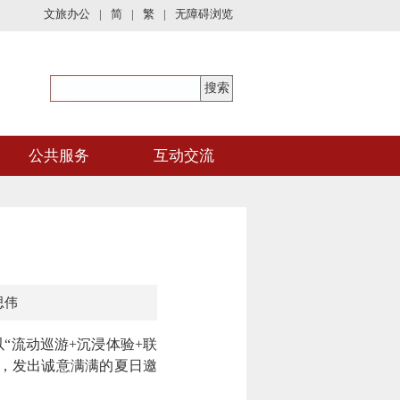
文旅办公
|
简
|
繁
|
无障碍浏览
公共服务
互动交流
思伟
流动巡游+沉浸体验+联
边，发出诚意满满的夏日邀