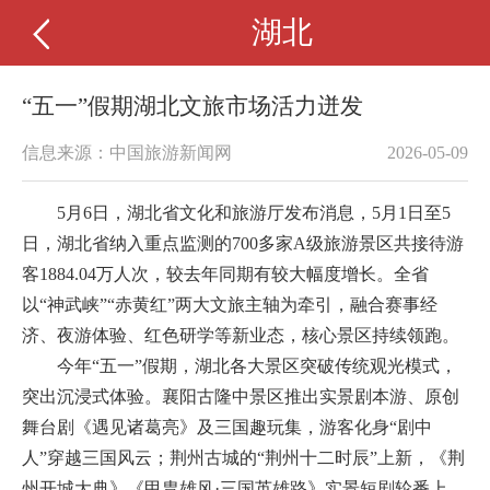
湖北
“五一”假期湖北文旅市场活力迸发
信息来源：中国旅游新闻网
2026-05-09
5月6日，湖北省文化和旅游厅发布消息，5月1日至5
日，湖北省纳入重点监测的700多家A级旅游景区共接待游
客1884.04万人次，较去年同期有较大幅度增长。全省
以“神武峡”“赤黄红”两大文旅主轴为牵引，融合赛事经
济、夜游体验、红色研学等新业态，核心景区持续领跑。
今年“五一”假期，湖北各大景区突破传统观光模式，
突出沉浸式体验。襄阳古隆中景区推出实景剧本游、原创
舞台剧《遇见诸葛亮》及三国趣玩集，游客化身“剧中
人”穿越三国风云；荆州古城的“荆州十二时辰”上新，《荆
州开城大典》《甲胄雄风·三国英雄路》实景短剧轮番上