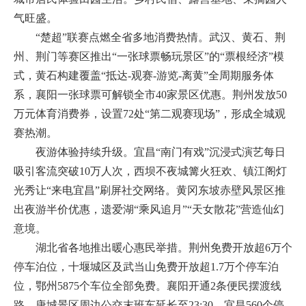
气旺盛。
“楚超”联赛点燃全省多地消费热情。武汉、黄石、荆
州、荆门等赛区推出“一张球票畅玩景区”的“票根经济”模
式，黄石构建覆盖“抵达-观赛-游览-离黄”全周期服务体
系，襄阳一张球票可解锁全市40家景区优惠。荆州发放50
万元体育消费券，设置72处“第二观赛现场”，形成全城观
赛热潮。
夜游体验持续升级。宜昌“南门有戏”沉浸式演艺每日
吸引客流突破10万人次，西坝不夜城篝火狂欢、镇江阁灯
光秀让“来电宜昌”刷屏社交网络。黄冈东坡赤壁风景区推
出夜游半价优惠，遗爱湖“乘风追月”“天女散花”营造仙幻
意境。
湖北省各地推出暖心惠民举措。荆州免费开放超6万个
停车泊位，十堰城区及武当山免费开放超1.7万个停车泊
位，鄂州5875个车位全部免费。襄阳开通2条便民摆渡线
路，唐城景区周边公交末班车延长至23:30。宜昌560个停