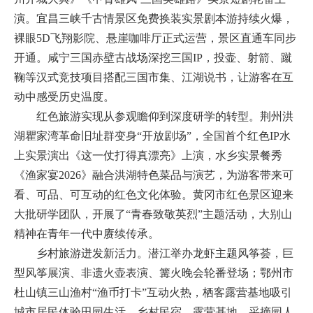
演。宜昌三峡千古情景区免费换装实景剧本游持续火爆，
裸眼5D飞翔影院、悬崖咖啡厅正式运营，景区直通车同步
开通。咸宁三国赤壁古战场深挖三国IP，投壶、射箭、蹴
鞠等汉式竞技项目搭配三国市集、江湖说书，让游客在互
动中感受历史温度。
红色旅游实现从参观瞻仰到深度研学的转型。荆州洪
湖瞿家湾革命旧址群变身“开放剧场”，全国首个红色IP水
上实景演出《这一仗打得真漂亮》上演，水乡实景餐秀
《渔家宴2026》融合洪湖特色菜品与演艺，为游客带来可
看、可品、可互动的红色文化体验。黄冈市红色景区迎来
大批研学团队，开展了“青春致敬英烈”主题活动，大别山
精神在青年一代中赓续传承。
乡村旅游迸发新活力。潜江举办龙虾主题风筝荟，巨
型风筝展演、非遗火壶表演、篝火晚会轮番登场；鄂州市
杜山镇三山渔村“渔币打卡”互动火热，栖客露营基地吸引
城市居民体验田园生活。乡村民宿、露营基地、采摘园人