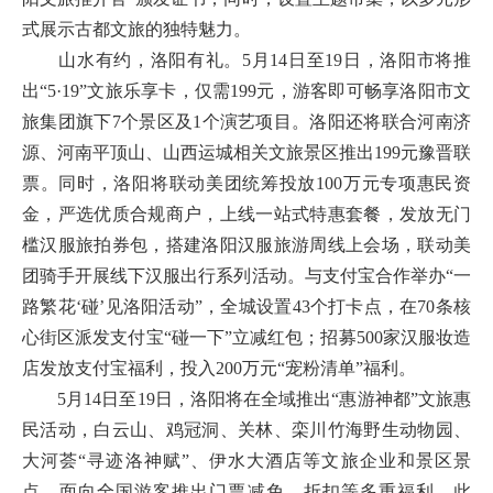
式展示古都文旅的独特魅力。
山水有约，洛阳有礼。5月14日至19日，洛阳市将推
出“5·19”文旅乐享卡，仅需199元，游客即可畅享洛阳市文
旅集团旗下7个景区及1个演艺项目。洛阳还将联合河南济
源、河南平顶山、山西运城相关文旅景区推出199元豫晋联
票。同时，洛阳将联动美团统筹投放100万元专项惠民资
金，严选优质合规商户，上线一站式特惠套餐，发放无门
槛汉服旅拍券包，搭建洛阳汉服旅游周线上会场，联动美
团骑手开展线下汉服出行系列活动。与支付宝合作举办“一
路繁花‘碰’见洛阳活动”，全城设置43个打卡点，在70条核
心街区派发支付宝“碰一下”立减红包；招募500家汉服妆造
店发放支付宝福利，投入200万元“宠粉清单”福利。
5月14日至19日，洛阳将在全域推出“惠游神都”文旅惠
民活动，白云山、鸡冠洞、关林、栾川竹海野生动物园、
大河荟“寻迹洛神赋”、伊水大酒店等文旅企业和景区景
点，面向全国游客推出门票减免、折扣等多重福利。此