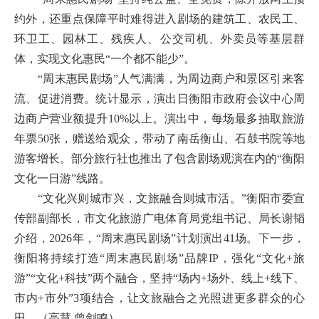
约外，还重点保障平时难得进入剧场的建筑工、农民工、
环卫工、园林工、残疾人、公交司机、外卖员等基层群
体，实现文化惠民“一个都不能少”。
“周末惠民剧场”人气满满，为周边商户和景区引来客
流、促进消费。统计显示，演出日衡阳市政府会议中心周
边商户营业额提升10%以上。演出中，每场最多抽取旅游
年票50张，赠送给观众，带动了南岳衡山、石鼓书院等地
游客增长。部分旅行社也推出了包含剧场观演在内的“衡阳
文化一日游”线路。
“文化兴则城市兴，文旅融合则城市活。”衡阳市委宣
传部副部长，市文化旅游广电体育局党组书记、局长谢韬
介绍，2026年，“周末惠民剧场”计划演出41场。下一步，
衡阳将持续打造“周末惠民剧场”品牌IP，强化“文化+旅
游”“文化+科技”两个融合，坚持“场内+场外、线上+线下、
市内+市外”3项结合，让文旅融合之光照进更多群众的心
田。（
高慧 曾剑鸣
）