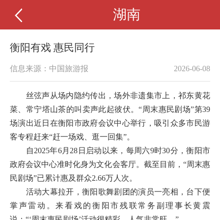
湖南
衡阳有戏 惠民同行
信息来源：中国旅游报
2026-06-08
丝弦声从场内隐约传出，场外非遗集市上，祁东黄花
菜、常宁塔山茶的叫卖声此起彼伏。“周末惠民剧场”第39
场演出近日在衡阳市政府会议中心举行，吸引众多市民游
客专程赶来“赶一场戏、逛一回集”。
自2025年6月28日启动以来，每周六9时30分，衡阳市
政府会议中心准时化身为文化会客厅。截至目前，“周末惠
民剧场”已累计惠及群众2.66万人次。
活动大幕拉开，衡阳歌舞剧团的演员一亮相，台下便
掌声雷动。来看戏的衡阳市残联常务副理事长黄震
说：“‘周末惠民剧场’活动很精彩，人气非常旺。”