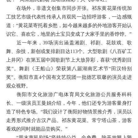
在场外，非遗文创集市同步开张。祁东黄花菜传统加
工技艺市级代表性传承人肖双民一边招呼游客，一边感慨
道：“黄花菜寄托着乡愁，如今越来越多的外地游客开始认
识它、喜欢它，地里的土宝贝变成了大家手里的香饽饽。”
近一年来，39场演出涵盖湘剧、祁剧、花鼓戏、歌
舞、杂技，新创或复排剧目达113个。大型歌剧《八百矿工
上井冈》在第五届中国歌剧节上大放异彩，喜获“优秀剧目
奖”。舞剧《王船山》荣获第八届湖南艺术节“田汉特别
奖”。衡阳市直4个国有文艺院团一批德艺双馨的演员走进
观众视野。
衡阳市文化旅游广电体育局文化旅游公共服务科科
长、一级演员王曼娟介绍，今年，他们还专为游客量身打
造了特色专场。“我们设计了衡阳好物情景推介秀，演员以
走秀形式推介古汉产品、祁东黄花菜、常宁塔山茶，游客
看戏的同时就能品尝购买。”
“周末惠民剧场”坚持纯公益、全免费，除开放网上预