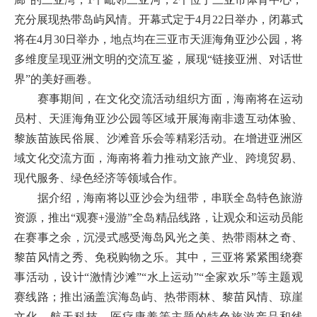
充分展现热带岛屿风情。开幕式定于4月22日举办，闭幕式
将在4月30日举办，地点均在三亚市天涯海角亚沙公园，将
多维度呈现亚洲文明的交流互鉴，展现“链接亚洲、对话世
界”的美好画卷。
赛事期间，在文化交流活动组织方面，海南将在运动
员村、天涯海角亚沙公园等区域开展海南非遗互动体验、
黎族苗族民俗展、沙滩音乐会等精彩活动。在增进亚洲区
域文化交流方面，海南将着力推动文旅产业、跨境贸易、
现代服务、绿色经济等领域合作。
据介绍，海南将以亚沙会为纽带，串联全岛特色旅游
资源，推出“观赛+漫游”全岛精品线路，让观众和运动员能
在赛事之余，沉浸式感受海岛风光之美、热带雨林之奇、
黎苗风情之秀、免税购物之乐。其中，三亚将紧紧围绕赛
事活动，设计“激情沙滩”“水上运动”“全家欢乐”等主题观
赛线路；推出涵盖滨海岛屿、热带雨林、黎苗风情、琼崖
文化、航天科技、医疗康养等主题的特色旅游产品和线