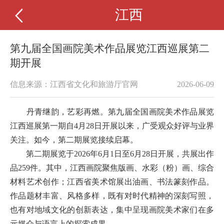
江西
第九届全国画院美术作品展览江西巡展第二
期开展
信息来源：江西省文化和旅游厅官网
2026-06-09
丹青继韵，艺彩再燃。第九届全国画院美术作品展览
江西巡展第一期自
4
月
28
日开展以来，广受观众好评与业界
关注。如今，第二期展览接续启幕。
第二期展览于
2026
年
6
月
1
日至
6
月
28
日开展，共展出作
品
259
件。其中，江西画院聚焦版画、水彩（粉）画、综合
材料艺术创作；江西省美术馆展出油画、书法篆刻作品。
作品题材丰富、风格多样，既有对时代精神的深刻写照，
也有对地域文化的创新表达，集中呈现画院美术家们在多
元媒介与语言上的探索成果。