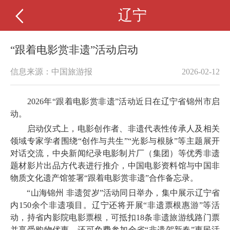
辽宁
“跟着电影赏非遗”活动启动
信息来源：中国旅游报
2026-02-12
2026年“跟着电影赏非遗”活动近日在辽宁省锦州市启
动。
启动仪式上，电影创作者、非遗代表性传承人及相关
领域专家学者围绕“创作与共生”“光影与根脉”等主题展开
对话交流，中央新闻纪录电影制片厂（集团）等优秀非遗
题材影片出品方代表进行推介，中国电影资料馆与中国非
物质文化遗产馆签署“跟着电影赏非遗”合作备忘录。
“山海锦州 非遗贺岁”活动同日举办，集中展示辽宁省
内150余个非遗项目。辽宁还将开展“非遗票根惠游”等活
动，持省内影院电影票根，可抵扣18条非遗旅游线路门票
并享受购物优惠，还可免费参加全省“非遗贺新春”惠民活