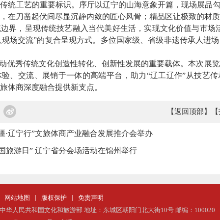
方传统工艺的重要标识。序厅以辽宁的山海意象开篇，现场展品
，在刀凿起伏间尽显沉静内敛的匠心风骨；精品区让极致的材质
边界，呈现传统技艺融入当代美好生活，实现文化价值与市场活
人现场交流”的复合呈现方式。多位国家级、省级非遗传承人进
推动优秀传统文化创造性转化、创新性发展的重要载体。本次展
验、交流、展销于一体的高端平台，助力“辽工辽作”从技艺传
旅体商深度融合提供新支点。
【返回顶部】
【
疆·辽宁行”文旅体商产业融合发展推介会举办
19 中国旅游日” 辽宁省分会场活动在锦州举行