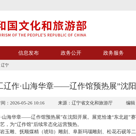
信息发布
政务公开
政务服务
>
辽宁
工辽作·山海华章——辽作馆预热展”沈
：2026-05-26 10:16
来源：辽宁省文化和旅游厅
编辑
作·山海华章——辽作馆预热展”在
沈阳
开展。展览恰逢
“东北超”
艺，为“辽作馆”后续常态化运营预热。
岩玉雕、抚顺煤精（琥珀）雕刻、阜新玛瑙雕刻、松花石砚等二