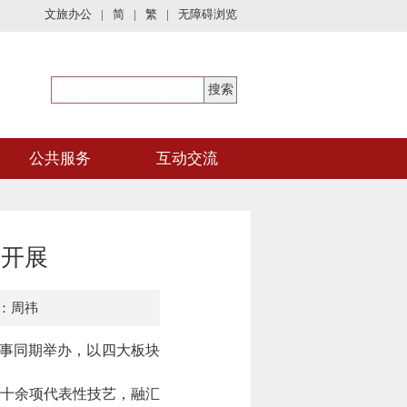
文旅办公
|
简
|
繁
|
无障碍浏览
公共服务
互动交流
阳开展
：周祎
赛事同期举办，以四大板块
十余项代表性技艺，融汇