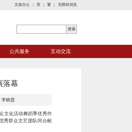
文旅办公
|
简
|
繁
|
无障碍浏览
公共服务
互动交流
演落幕
：李晓霞
众文化活动舞蹈季优秀作
支优秀群众文艺团队同台献