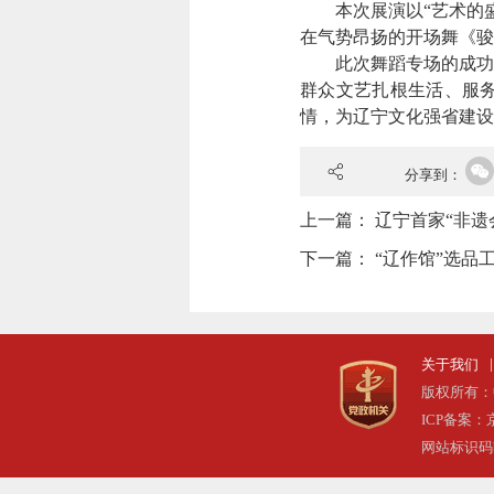
本次展演以“艺术的盛
在气势昂扬的开场舞《骏
此次舞蹈专场的成功举
群众文艺扎根生活、服
情，为辽宁文化强省建设
分享到：
上一篇：
辽宁首家“非遗
下一篇：
“辽作馆”选品