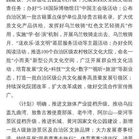
查任务；办好“5·18国际博物馆日”中国主会场活动；公布
自治区第一批古籍重点保护单位及珍贵古籍名录。扩大优
质文化产品供给。发挥好乌兰牧骑“红色文艺轻骑兵”作
用，实施“学·创·演”机制，开展乌兰牧骑走出去、乌兰牧骑
月、“送欢乐·送文明”基层服务活动等主题活动；办好全民
阅读活动，推选100个自治区级农村牧区文化大院，命名一
批“小而美”新型公共文化空间，广泛开展群众性文化活
动，培育发展“文化+科技”“文化+数字”“视听+旅游”等新业
态，打造一批自治区级公共文化服务高质量发展引领区；
持续深化院团改革，扩大改革成效，做好交流合作宣传推
广。
《计划》明确，推进文旅体产业提档升级。推动乌拉
盖九曲湾、敖鲁古雅使鹿部落、老牛湾、阿尔山—柴河等
景区提档升级，推进长城、黄河国家文化公园建设，新增
一批A级旅游景区及自治区文旅品牌；大力发展赛事经
济，持续开展“跟着赛事去旅行”、体育赛事“进街区、进景