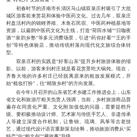
初春时节的济南市长清区马山镇双泉庄村吸引了大批
城区游客前来赏花和体验中医药文化。过去几年，双泉庄
村盘活村内的锦鲤养殖、木鱼石民宿、中医药种植基地等
资源，以扁鹊中医药文化为主线，打造“荷田水铺”“日咖夜
酒”“泉韵乡塾”等多元消费场景，引进“药你好看”“王的手
创”等特色体验店，推动传统村落向现代化文旅综合体转
型。
双泉庄村的实践是“好客山东”提升乡村旅游体验的缩
影。以前，游客来到村庄就是看花赏景吃大锅炖。现在，
齐鲁大地的许多村庄已经脱离原来的粗放发展模式，开
始“梳妆打扮”，往“精致乡村”的方向发展。
在今年1月召开的山东省艺术乡建工作推进会上，山东
省文化和旅游厅相关负责人强调，当前，乡村旅游商品普
遍存在同质化严重、文化附加值低的问题，需要提档升
级。要积极推动设计师、艺术家与传统手艺人、非遗传承
人等建立深度合作机制，让鲁锦、琉璃、风筝等古老技
艺，通过现代设计语言重新策划诠释，推动旅游消费从“买
特产”向“购文创”“藏故事”升级。