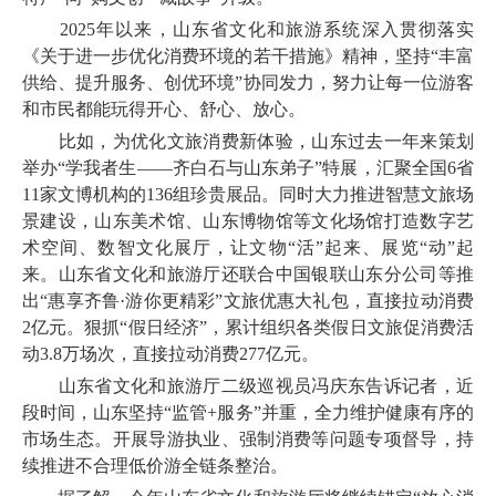
2025年以来，山东省文化和旅游系统深入贯彻落实
《关于进一步优化消费环境的若干措施》精神，坚持“丰富
供给、提升服务、创优环境”协同发力，努力让每一位游客
和市民都能玩得开心、舒心、放心。
比如，为优化文旅消费新体验，山东过去一年来策划
举办“学我者生——齐白石与山东弟子”特展，汇聚全国6省
11家文博机构的136组珍贵展品。同时大力推进智慧文旅场
景建设，山东美术馆、山东博物馆等文化场馆打造数字艺
术空间、数智文化展厅，让文物“活”起来、展览“动”起
来。山东省文化和旅游厅还联合中国银联山东分公司等推
出“惠享齐鲁·游你更精彩”文旅优惠大礼包，直接拉动消费
2亿元。狠抓“假日经济”，累计组织各类假日文旅促消费活
动3.8万场次，直接拉动消费277亿元。
山东省文化和旅游厅二级巡视员冯庆东告诉记者，近
段时间，山东坚持“监管+服务”并重，全力维护健康有序的
市场生态。开展导游执业、强制消费等问题专项督导，持
续推进不合理低价游全链条整治。