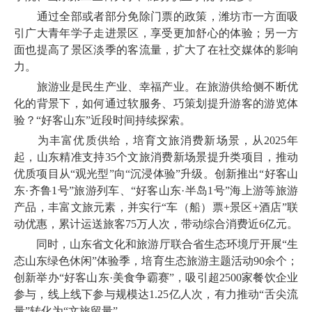
通过全部或者部分免除门票的政策，潍坊市一方面吸
引广大青年学子走进景区，享受更加舒心的体验；另一方
面也提高了景区淡季的客流量，扩大了在社交媒体的影响
力。
旅游业是民生产业、幸福产业。在旅游供给侧不断优
化的背景下，如何通过软服务、巧策划提升游客的游览体
验？“好客山东”近段时间持续探索。
为丰富优质供给，培育文旅消费新场景，从2025年
起，山东精准支持35个文旅消费新场景提升类项目，推动
优质项目从“观光型”向“沉浸体验”升级。创新推出“好客山
东·齐鲁1号”旅游列车、“好客山东·半岛1号”海上游等旅游
产品，丰富文旅元素，并实行“车（船）票+景区+酒店”联
动优惠，累计运送旅客75万人次，带动综合消费近6亿元。
同时，山东省文化和旅游厅联合省生态环境厅开展“生
态山东绿色休闲”体验季，培育生态旅游主题活动90余个；
创新举办“好客山东·美食争霸赛”，吸引超2500家餐饮企业
参与，线上线下参与规模达1.25亿人次，有力推动“舌尖流
量”转化为“文旅留量”。