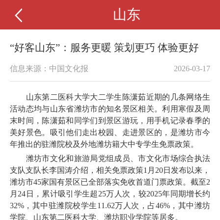
山东
“好客山东”：服务更暖 策划更巧 体验更好
信息来源：中国文化报
2026-03-17
山东第二医科大学大二学生陈潇茹近期的几条网络生
活动态均与山东省潍坊市的知名景区相关。利用寒假及周
末时间，陈潇茹和同学们到景区游玩，用手机记录春季的
美好景色。吸引他们走出校园、走进景区的，是潍坊市今
年推出的驻潍院校及外地潍坊籍大中专学生免票政策。
潍坊市文化和旅游局党组成员、市文化市场综合执法
支队支队长李国涛介绍，相关免票政策1月20日发布以来，
潍坊市45家国有景区已全部落实免收首道门票政策。截至2
月24日，累计吸引学生超25万人次，较2025年同期增长约
32%，其中驻潍院校学生11.62万人次，占46%，其中潍坊
学院、山东第二医科大学、潍坊职业学院等居多。