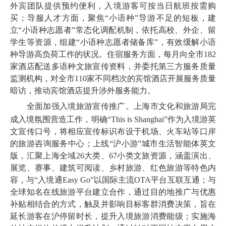
外宾团队提供预约便利，入境游客可按当日航班按需购
买；导服人才方面，聚焦“小语种”导游不足的短板，建
立“小语种志愿者”常态化调配机制，依托高校、外企、留
学生等资源，组建“小语种志愿者储备库”，有效缓解小语
种导游高负荷工作的状况。住宿服务方面，每月向全市182
家酒店配送多语种文旅宣传资料，并委托第三方服务质量
监测机构，对全市110家不同档次的宾馆酒店开展服务质量
暗访，推动宾馆酒店提升涉外服务能力。
全面加强入境旅游宣传推广。
上海市文化和旅游局
完
成入境氛围营造工作，明确“This is Shanghai”作为入境游英
文宣传口号，将相应宣传标识布设于机场、火车站等口岸
的旅游咨询服务中心；上线“沪小游”城市生活智能体英文
版，汇聚上海全域26大类、67小类文旅资源，涵盖演出、
展览、赛事、建筑可阅读、乡村旅游、红色旅游等特色内
容，与“入境通Easy Go”以国际主流OTA平台互联互通；与
全球知名在线旅游平台建立合作，通过目的地推广与优惠
补贴相结合的方式，触及并影响目标客群消费决策，旨在
延长游客在沪停留时长，提升入境旅游消费能级；实施海