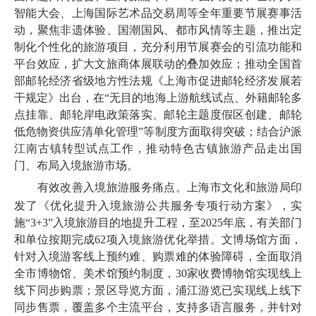
智能大会、上海国际艺术品交易周等全年重要节展赛事活
动，聚焦非遗体验、国潮国风、都市风情等主题，推出定
制化个性化的旅游项目，充分利用节展赛会的引流功能和
平台效应，扩大文旅商体展联动的叠加效应；推动全国首
部邮轮经济省级地方性法规《上海市促进邮轮经济发展若
干规定》出台，在“无目的地海上游航线试点、外籍邮轮多
点挂靠、邮轮岸电政策落实、邮轮主题度假区创建、邮轮
低危物资供应清单化管理”等制度方面取得突破；结合沪派
江南古镇转型试点工作，推动特色古镇旅游产品走出国
门、布局入境旅游市场。
有效改善入境旅游服务痛点。
上海市文化和旅游局
印
发了《优化提升入境旅游公共服务专项行动方案》，实
施“3+3”入境旅游目的地提升工程，至2025年底，有关部门
和单位按期完成62项入境旅游优化举措。文博场馆方面，
针对入境游客线上预约难、购票难的体验障碍，全面取消
全市博物馆、美术馆预约制度，30家收费博物馆实现线上
线下同步购票；景区导览方面，浦江游览已实现线上线下
同步售票，覆盖多个主流平台，支持多语言服务，并针对