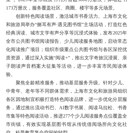
173万册次，服务覆盖社区、商圈、楼宇等多元场景。
创新特色阅读场景，激活城市书香活力
。
上海
市文化
和旅游局
举办
“侧耳有声·遇见图书馆”主场活动，打造红色
经典演读、城市文学有声分享等沉浸式体验，发布2025年
全市公共图书馆阅读报告、少儿阅读服务地图，启动常态
化阅读推广项目；
组织市级重点公共图书馆与各区深挖优
质资源，通过深入实施
“阅读
+
”，
推出文字奇旅沉浸展
、亲
子朗读声音档案大征集等活动，进一步丰富市民阅读体
验
。
聚焦全龄精准服务，推动基层服务升级。针对少儿、
中青年、老年等不同群体需求，
上海
市文化和旅游局
组织
各区因地制宜积极打造特色阅读品牌，进一步优化分层服
务，通过
推出流动书巴、
AI数字书展、阅读马拉松、书香
市集等特色
阅读活动，推进277个少儿阅读服务点位覆盖全
市街镇，有效实现基层图书馆从传统借阅场所向文化社
交、科普教育复合空间的转型。