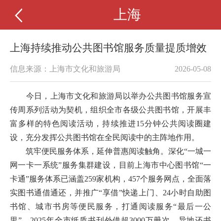
上海
上海持续推动公共图书馆服务质量提质增效
信息来源：上海市文化和旅游局
2026-05-08
今日，上海市文化和旅游局以举办公共图书馆服务宣
传周系列活动为契机，组织全市各级公共图书馆，开展丰
富多样的特色阅读活动，持续推进15分钟公共阅读圈建
设，充分发挥公共图书馆在全民阅读中的主阵地作用。
筑牢便民服务体系，延伸普惠阅读触角。
深化
“一城一
网一卡一系统”服务集群建设，
目前上海
市中心图书馆
“一
卡通”服务体系
已
涵盖
259家机构，457个服务网点
，
全面落
实图书通借通还，
并
推广
“享借”快递上门、24小时自助图
书馆、城市书房等便民服务，打通阅读服务“最后一公
里”。2025年全市纸质书刊外借超3000万册次，异地还书