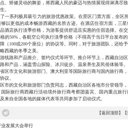
点、矫健灵动的舞姿，将西藏人民的豪迈与热情展现得淋漓尽致
生。
出了一系列极具吸引力的旅游优惠政策。在景区门票方面，全区
能够以更低的成本畅游西藏的名胜古迹。在酒店住宿方面，三星
品酒店执行淡季价格，为游客提供舒适且实惠的住宿选择。在交
格的50%，各航空公司执行淡季价格（不得高于当日平台发布
障（100或200个座位）的协议等。同时，对于旅游团队，还给
略西藏的冬季之美。
游线路和产品推介、签约仪式等环节。推介环节上，西藏自治区
路和产品，涵盖雪山探险、冰川徒步、温泉养生及民俗体验等。
省区市文化和旅游部门、澳大利亚等国际旅行商与国内旅行商，
协议。
区市的文化和旅游部门负责同志，西藏自治区各地市分管领导，
国际旅行商西藏行活动境外旅行商考察团嘉宾、国内重点旅行商
及来自全国各地的媒体代表等共同参加了启动仪式。
【返回顶部】
【
产业发展大会举行