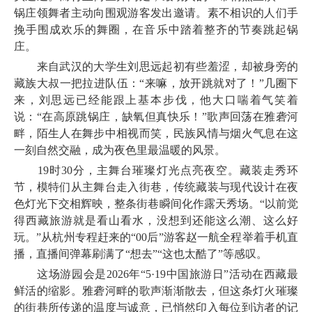
锅庄领舞者主动向围观游客发出邀请。素不相识的人们手
挽手围成欢乐的舞圈，在音乐中踏着整齐的节奏跳起锅
庄。
来自武汉的大学生刘思远起初有些羞涩，却被身旁的
藏族大叔一把拉进队伍：“来嘛，放开跳就对了！”几圈下
来，刘思远已经能跟上基本步伐，他大口喘着气笑着
说：“在高原跳锅庄，缺氧但真快乐！”歌声回荡在雅砻河
畔，陌生人在舞步中相视而笑，民族风情与烟火气息在这
一刻自然交融，成为夜色里最温暖的风景。
19时30分，主舞台璀璨灯光点亮夜空。藏装走秀环
节，模特们从主舞台走入街巷，传统藏装与现代设计在夜
色灯光下交相辉映，整条街巷瞬间化作露天秀场。“以前觉
得西藏旅游就是看山看水，没想到还能这么潮、这么好
玩。”从杭州专程赶来的“00后”游客赵一航全程举着手机直
播，直播间弹幕刷满了“想去”“这也太酷了”等感叹。
这场游园会是2026年“5·19中国旅游日”活动在西藏最
鲜活的缩影。雅砻河畔的歌声渐渐散去，但这条灯火璀璨
的街巷所传递的温度与诚意，已悄然印入每位到访者的记