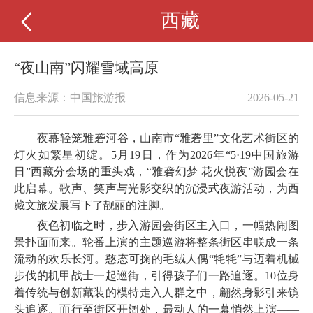
西藏
“夜山南”闪耀雪域高原
信息来源：中国旅游报
2026-05-21
夜幕轻笼雅砻河谷，山南市“雅砻里”文化艺术街区的
灯火如繁星初绽。5月19日，作为2026年“5·19中国旅游
日”西藏分会场的重头戏，“雅砻幻梦 花火悦夜”游园会在
此启幕。歌声、笑声与光影交织的沉浸式夜游活动，为西
藏文旅发展写下了靓丽的注脚。
夜色初临之时，步入游园会街区主入口，一幅热闹图
景扑面而来。轮番上演的主题巡游将整条街区串联成一条
流动的欢乐长河。憨态可掬的毛绒人偶“牦牦”与迈着机械
步伐的机甲战士一起巡街，引得孩子们一路追逐。10位身
着传统与创新藏装的模特走入人群之中，翩然身影引来镜
头追逐。而行至街区开阔处，最动人的一幕悄然上演——