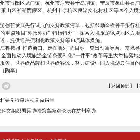
州市富阳区龙门镇、杭州市淳安县千岛湖镇、宁波市象山县石浦
萧山区湘湖度假区、杭州市余杭区良渚文化村社区等29个入境
创新发展先行试点的支持政策清单，包括鼓励全省骨干旅行社
的重点项目“即报即办”“特报特办”；探索入境旅游试点地区入境
道，提供通关便利化政策支持等10项具体措施。
将按照“打造窗口、走在前列”的目标，突出创新导向、需求导
全面推动入境旅游全链条便利化“一件事”改革等重大举措落地
服务、世界级品牌和世界级客源，努力建设中国入境游最佳目的
（陶李）
【返回顶部】
【
游日”美食特惠活动亮点纷呈
教科文组织国际博物馆高级别论坛在杭州举办