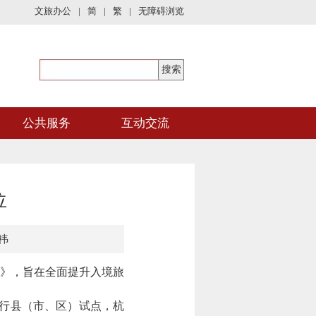
文旅办公
|
简
|
繁
|
无障碍浏览
公共服务
互动交流
位
祎
》，旨在全面提升入境旅
行县（市、区）试点，杭