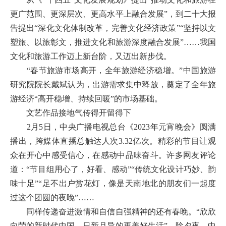
更广范围、更深层次、更高水平上融合发展”，到二十大报
告提出“深化文化体制改革，完善文化经济政策”“坚持以文
塑旅、以旅彰文，推进文化和旅游深度融合发展”……我国
文化和旅游工作迈上新台阶，又迈出新步伐。
“春节旅游市场高开，全年旅游经济稳增。”中国旅游
研究院院长戴斌认为，出游需求集中释放，奠定了全年旅
游经济“高开稳增、持续回暖”的市场基础。
文艺作品接地气传得开留得下
2月5日，中央广播电视总台《2023年元宵晚会》圆满
播出，跨媒体直播总触达人次3.32亿次。精彩的节目让观
众在开心中感受信心，在感动中品味奋斗。许多网友评论
道：“节目组用心了，好看、感动”“传统文化设计巧妙、韵
味十足”“足不出户赏花灯，像是天南地北的朋友们一起度
过这个团圆的夜晚”……
同样传递奋进激情和自信自强精神的还有春晚。“欣欣
向荣的新时代中国，日新月异的更美好生活”。除夕夜，中