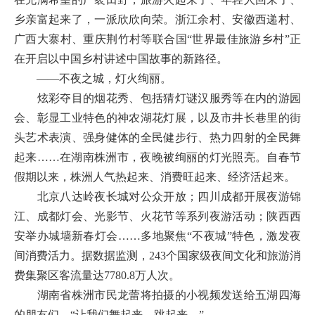
乡亲富起来了，一派欣欣向荣。浙江余村、安徽西递村、
广西大寨村、重庆荆竹村等联合国“世界最佳旅游乡村”正
在开启以中国乡村讲述中国故事的新路径。
——不夜之城，灯火绚丽。
炫彩夺目的烟花秀、包括猜灯谜汉服秀等在内的游园
会、彰显工业特色的神农湖花灯展，以及市井长巷里的街
头艺术表演、强身健体的全民健步行、热力四射的全民舞
起来……在湖南株洲市，夜晚被绚丽的灯光照亮。自春节
假期以来，株洲人气热起来、消费旺起来、经济活起来。
北京八达岭夜长城对公众开放；四川成都开展夜游锦
江、成都灯会、光影节、火花节等系列夜游活动；陕西西
安举办城墙新春灯会……多地聚焦“不夜城”特色，激发夜
间消费活力。据数据监测，243个国家级夜间文化和旅游消
费集聚区客流量达7780.8万人次。
湖南省株洲市民龙蕾将拍摄的小视频发送给五湖四海
的朋友们，“让我们舞起来、跳起来。”