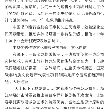
的客流量明显增加。我们一天的销售额比前段时间近半个
月的销售额还多。我们还开展图书促销活动，增长态势估
计会继续保持下去。”门店经理曲连伟说。
中国书刊发行业协会理事长艾立民表示，随着深化全
民阅读活动、推动实体书店进一步转型升级，相信2023年
中国书业会开创繁荣发展新局面。
中华优秀传统文化增添民族自豪、文化自信
夜幕下，一条金龙划破长空，一边盘旋飞腾一边绽放
火树银花，赤膊上阵的舞龙队员仿佛与金龙合为一体，肆
意挥洒着粗犷豪迈……春节期间，在重庆市铜梁区，国家
级非物质文化遗产代表性项目铜梁龙舞令游客们连声叫
绝，大呼过瘾。
“天上掉下个林妹妹……”村巷戏台传来袅袅越音。浙
江省嵊州市甘霖镇推出曲目多样的越剧折子戏表演，让游
客零距离欣赏越剧艺术的婉丽优美。当地立足原汁原味的
越剧特色，通过丰富的互动体验，吸引更多游客品味“越乡