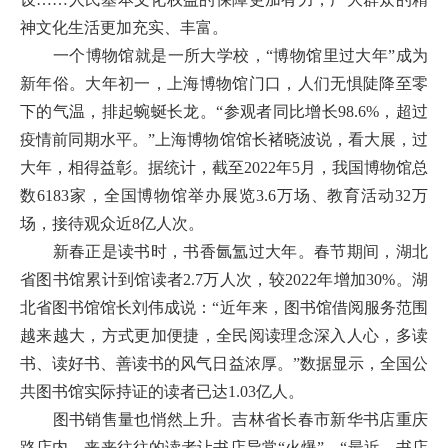
神文化生活更加充实、丰富。
一个博物馆就是一所大学校，“博物馆里过大年”成为
新年俗。大年初一，上海博物馆门口，人们无惧陡降至零
下的气温，排起蜿蜒长龙。“参观者同比增长98.6%，超过
疫情前同期水平。”上海博物馆馆长褚晓波说，看大展，过
大年，相得益彰。据统计，截至2022年5月，我国博物馆总
数6183家，全国博物馆举办展览3.6万场、教育活动32万
场，接待观众近8亿人次。
新春正是读书时，书香氤氲过大年。春节期间，湖北
省图书馆累计到馆读者2.7万人次，较2022年增加30%。湖
北省图书馆馆长刘伟成说：“近年来，图书馆借阅服务范围
越来越大，方式更加便捷，全民阅读理念深入人心，多读
书、读好书、善读书的风气日益浓厚。”数据显示，全国公
共图书馆实际持证的读者已达1.03亿人。
图书销售量也悄然上升。吉林省长春市新华书店重庆
路店内，来来往往的读者让书店异常“火爆”。“最近，书店