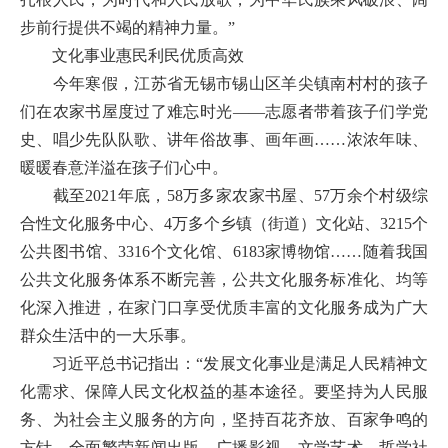
步前行提供不竭的精神力量。”
文化事业惠民利民优质高效
今年寒假，江苏省无锡市锡山区羊尖镇南村村的孩子
们在农家书屋度过了难忘时光——志愿者带着孩子们学党
史、唱少先队队歌、讲年俗故事、画年画……浓浓年味、
暖暖春意洋溢在孩子们心中。
截至2021年底，58万多家农家书屋、57万余个村级综
合性文化服务中心、4万多个乡镇（街道）文化站、3215个
公共图书馆、3316个文化馆、6183家博物馆……随着我国
公共文化服务体系不断完善，公共文化服务标准化、均等
化深入推进，在家门口享受优质丰富的文化服务成为广大
群众生活中的一大乐事。
习近平总书记指出：“发展文化事业是满足人民精神文
化需求、保障人民文化权益的基本途径。要坚持为人民服
务、为社会主义服务的方向，坚持百花齐放、百家争鸣的
方针，全面繁荣新闻出版、广播影视、文学艺术、哲学社