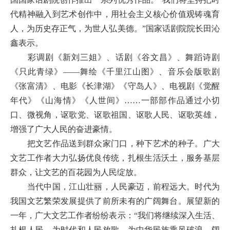
代精神融入到艺术创作中，用社会主义核心价值观铸魂育
人，为历史存正气，为世人弘美德。”国家话剧院院长田沁
鑫表示。
彩调剧《新刘三姐》、话剧《谷文昌》、舞蹈诗剧
《只此青绿》——舞绘《千里江山图》、音乐会版歌剧
《张富清》、电影《长津湖》《守岛人》、电视剧《觉醒
年代》《山海情》《人世间》……一部部作品通过小切
口、微视角，讴歌党、讴歌祖国、讴歌人民、讴歌英雄，
增强了广大人民的奋进豪情。
把文艺作品送到群众家门口，种下艺术的种子。广大
文艺工作者大力弘扬优良传统，扎根生活沃土，服务基层
群众，让文艺的百花园为人民绽放。
当代中国，江山壮丽，人民豪迈，前程远大。时代为
我国文艺繁荣发展提供了前所未有的广阔舞台。展望新的
一年，广大文艺工作者纷纷表示：“我们将继续深入生活、
扎根人民，为时代和人民放歌，为中华民族乘风破浪、阔