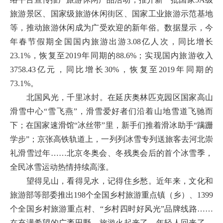
旅游景区、国家级旅游休闲街区、国家工业旅游示范基地
等，推动旅游休闲成为广受欢迎的新年俗。数据显示，今
年春节假期全国国内旅游出游3.08亿人次，同比增长
23.1%，恢复至2019年同期的88.6%；实现国内旅游收入
3758.43亿元，同比增长30%，恢复至2019年同期的
73.1%。
北国风光，千里冰封。在延庆奥林匹克园区国家高山
滑雪中心“雪飞燕”，滑雪爱好者们沿着山地雪道飞驰而
下；在国家速滑馆“冰丝带”里，新手们推着滑冰助手“蹒跚
学步”；京张高铁轨道上，一列列冰雪专列送旅客去河北崇
礼滑雪过年……北京冬奥会、冬残奥会后的首个冰雪季，
全民冰雪运动热情持续高涨。
望得见山，看得见水，记得住乡愁。近年来，文化和
旅游部等部委推出198个全国乡村旅游重点镇（乡）、1399
个全国乡村旅游重点村、“乡村四时好风光”品牌线路……
在充满希望的广袤田野，旅游火起来了、年轻人回来了、