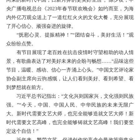
央广播电视总台《2023年春节联欢晚会》如约而至，为海
内外亿万观众送上了一道红红火火的文化大餐，充分展现
了开心信心、顽强奋进的旋律。
“抚慰心灵、提振精神！”“团结奋斗，美好生活！”观
众纷纷点赞。
有节目展现了老百姓在抗击疫情时守望相助的动人情
景，有歌曲表达了对美好未来的企盼与畅想……“品味这些
节目，温暖、感动、信心一齐涌上心头。”中国文艺评论家
协会副主席向云驹感慨，让人们看到美好、看到希望、看
到梦想就在前方。
习近平总书记指出：“文化兴则国家兴，文化强则民族
强。”“今天，中国、中国人民、中华民族的未来无限广
大。新时代需要文艺大师，也完全能够造就文艺大师！新
时代需要文艺高峰，也完全能够铸就文艺高峰！我们要坚
定这个自信！”
近年来，繁荣文艺、促进创作的高含金量政策密集出