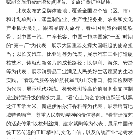
赋能文旅消费新增长点培育、文旅消费扩容提质。
此次发布的品牌体验地，覆盖全国22个省（区、市）
和计划单列市，涵盖制造业、生产性服务业、农业和文化
产业四大类别。跟着品牌去旅行，看中国制造的钢筋铁
骨，以中国一汽、中车长客、中国一拖等国家“一五”时期
的“第一厂”为代表，展示大国重器支撑大国崛起的使命担
当；以长安汽车、比亚迪等为代表，展示汽车工业打造硬
核技术、铸就创新名片的成长路径；以伊利、海尔、安踏
等为代表，展示消费品工业满足人民美好生活愿景的生动
实践。“看现代服务的护航托举”以山东港口、德阳检测等
为代表，展示现代物流、检验检测等高价值服务业支撑制
造业转型升级的坚实力量。“看‘点土为金’的价值跃迁”以黑
龙江五常大米、新疆伊帕尔汗香料等为代表，展示培育地
域特色物产、尊重人民劳动精神的价值导向。“看非遗技艺
的活态传承”以杭州丝绸、建水紫陶等为代表，展示中国传
统工艺传递的工匠精神与文化自信，以及传统产业“老树发