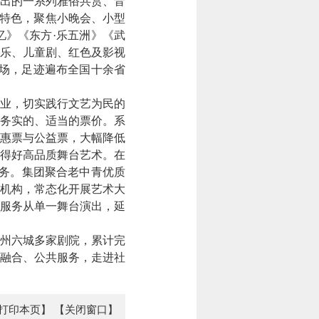
推出的一系列雅俗共赏、音
”特色，聚焦小晚会、小型
忆》《东方·乐五洲》《武
乐、儿童剧、红色及影视
0场，足迹遍布全国十余省
事业，切实践行文艺为民的
为务实的、适当的票价。系
特惠票与公益票，大幅降低
得好高品质舞台艺术。在
服务。集团聚合老中青优质
机构，常态化开展艺术大
服务从单一舞台演出，延
广州六城多家剧院，累计完
融合、公共服务，走进社
打印本页】
【关闭窗口】