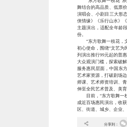
“东方歌舞一枝花”
舞结合的高品质、低票价
演唱会、小剧目三大形态
侠情缘》《乐行山水》《
主题演出，适配全年龄段
份。
“东方歌舞一枝花，
初心使命，围绕“
文艺为
列演出推行99元起的普
大众观演门槛，探索破解
服务惠民层面，
中国东
艺术家资源，打破剧场边
师课、艺术师资培训、青
伸至全民艺术普及、美育
目前，“东方歌舞一
成近百场惠民演出，收获
区、街道、城乡、企业、
分享到：