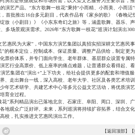
系列演出是依据观众和市场所需，以大众文艺服务为主要宗旨，
的演艺产品。“东方歌舞一枝花”秉持“小而精、小而美、小而活
，首批推出16台多元剧目，代表作品有《家乡的歌》《春晚记
绽放（小剧目）》《小东东奇幻之旅》等，涵盖歌舞、器乐、声
、多场景观演需求。2026年“东方歌舞一枝花”巡演计划演出30
文艺惠民为大家”，中国东方演艺集团以真招实招深耕文艺惠民
民
”的根本定位，控制成本、保证质量、调整产品供给，制定更
惠化票价体系，并专门面向学生、老年群体、基层群众设置专属
演艺行业高票价、低上座率的痛点难题，让普通群众看得起、看
方演艺集团
在“演出+”上下功夫，给社会提供更多的配套和增值
界、走出舞台一线，深入高校、老年大学、社区及各类艺术培训
少年艺术研学、共建艺术中心等多元公益文艺活动，将优质演艺
培育全过程。
枝花”系列精品演出已落地北京、石家庄、阜阳、周口、深圳、
各地观众广泛好评。未来，系列巡演将持续扩容拓界，结合文化
高校，扎实推进文艺惠民演出工作。
【返回顶部】
【