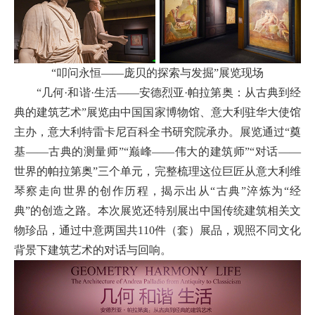
“叩问永恒——庞贝的探索与发掘”展览现场
“几何·和谐·生活——安德烈亚·帕拉第奥：从古典到经
典的建筑艺术”展览由中国国家博物馆、意大利驻华大使馆
主办，意大利特雷卡尼百科全书研究院承办。展览通过“奠
基——古典的测量师”“巅峰——伟大的建筑师”“对话——
世界的帕拉第奥”三个单元，完整梳理这位巨匠从意大利维
琴察走向世界的创作历程，揭示出从“古典”淬炼为“经
典”的创造之路。本次展览还特别展出中国传统建筑相关文
物珍品，通过中意两国共110件（套）展品，观照不同文化
背景下建筑艺术的对话与回响。