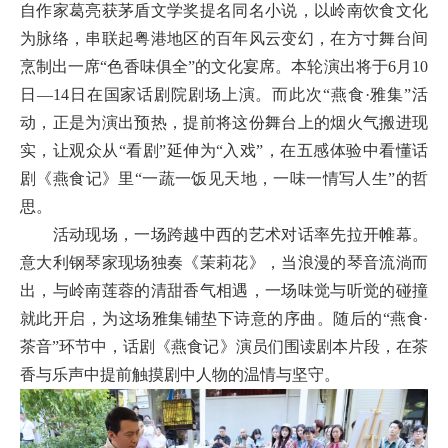
自作家葛亮获茅盾文学奖提名同名小说，以岭南饮食文化
为脉络，串联起粤港地区的百年风云变幻，在方寸舞台间
烹制出一席“色香味俱全”的文化宴席。本轮演出将于6月10
日—14日在国家话剧院剧场上演。而此次“燕食·雅集”活
动，正是为演出预热，提前将这份舞台上的烟火气搬进现
实，让观众从“看剧”延伸为“入戏”，在五感体验中看懂话
剧《燕食记》里“一蔬一饭见天地，一味一情写人生”的哲
思。
活动现场，一场跨越中西的艺术对话率先拉开帷幕。
意大利钢琴家现场独奏《茉莉花》，当浪漫的琴音流淌而
出，与岭南莲蓉的清甜香气相遇，一场味觉与听觉的碰撞
就此开启，为这场雅集铺垫下诗意的序曲。随后的“燕食·
茶音”环节中，话剧《燕食记》演员们围读剧本片段，在茶
香与乐声中提前触摸剧中人物的温情与坚守。